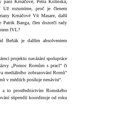
 paní Krnáčové, Petra Kolínská,
? Už rozumíme, proč je členem
riany Krnáčové Vít Masare, další
Patrik Banga, člen dozorčí rady
ventem IVL?
d Beňák je dalším absolventem
ámci projektu navázání spolupráce
 názvy „Pomoc Romům s prací“ či
va mediálního zobrazování Romů“
ů v médiích posiluje nenávist“.
 a to prostřednictvím Romského
vání stipendií koordinuje od roku