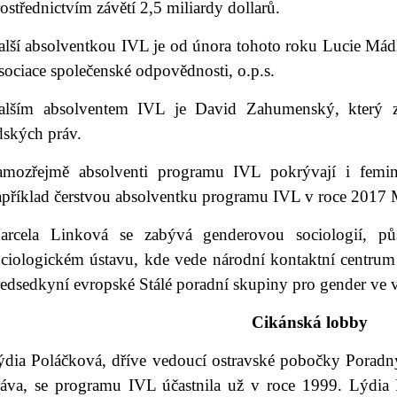
ostřednictvím závětí 2,5 miliardy dollarů.
alší absolventkou IVL je od února tohoto roku Lucie Mádl
ociace společenské odpovědnosti, o.p.s.
alším absolventem IVL je David Zahumenský, který zá
dských práv.
amozřejmě absolventi programu IVL pokrývají i femin
apříklad čerstvou absolventku programu IVL v roce 2017
arcela Linková se zabývá genderovou sociologií,
ociologickém ústavu, kde vede národní kontaktní centrum
edsedkyní evropské Stálé poradní skupiny pro gender ve v
Cikánská lobby
ýdia Poláčková, dříve vedoucí ostravské pobočky Poradny
ráva, se programu IVL účastnila už v roce 1999. Lýdia 