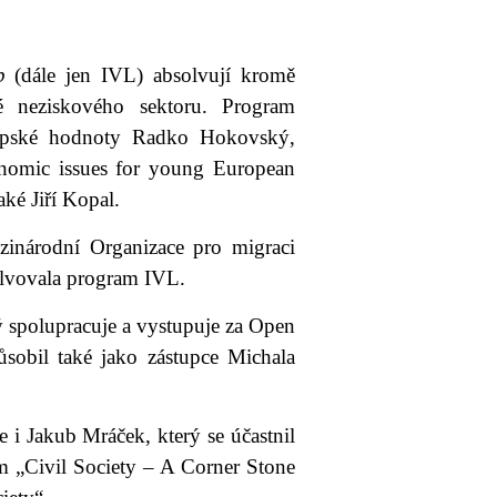
p
(dále jen IVL) absolvují kromě
lé neziskového sektoru. Program
vropské hodnoty Radko Hokovský,
conomic issues for young European
ké Jiří Kopal.
inárodní Organizace pro migraci
olvovala program IVL.
 spolupracuje a vystupuje za Open
sobil také jako zástupce Michala
 i Jakub Mráček, který se účastnil
m „Civil Society – A Corner Stone