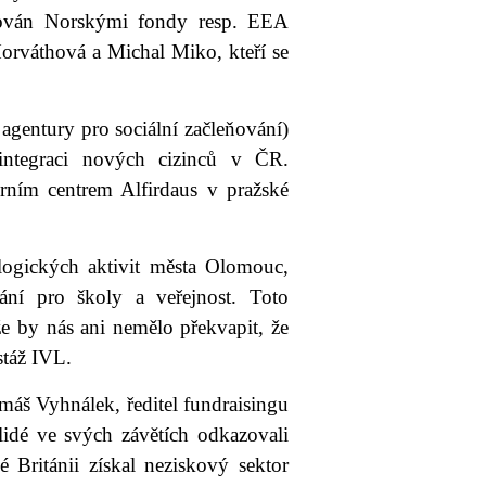
rován Norskými fondy resp. EEA
Horváthová a Michal Miko, kteří se
gentury pro sociální začleňování)
ntegraci nových cizinců v ČR.
ním centrem Alfirdaus v pražské
ogických aktivit města Olomouc,
ání pro školy a veřejnost. Toto
e by nás ani nemělo překvapit, že
stáž IVL.
áš Vyhnálek, ředitel fundraisingu
lidé ve svých závětích odkazovali
 Británii získal neziskový sektor