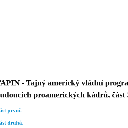
Daniil
 morálky je
ou rozvoje
Knihovna
Hudba
Fotogalerie
Videogalerie
Témata
Dop
APIN - Tajný americký vládní progr
udoucích proamerických kádrů, část 
ást první.
ást druhá.