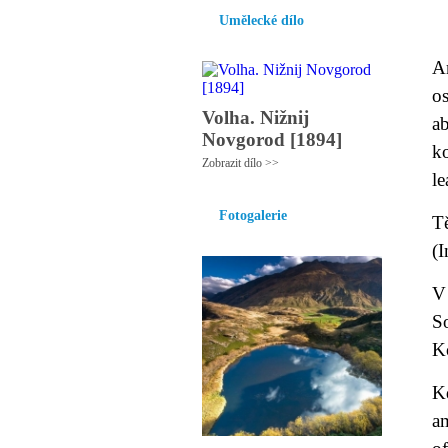
Umělecké dílo
A
o
Volha. Nižnij
a
Novgorod [1894]
k
Zobrazit dílo >>
le
Fotogalerie
T
(I
V
S
K
K
a