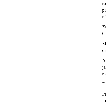
r
př
n
Z
O
M
o
A
j
r
D
Pa
Iu