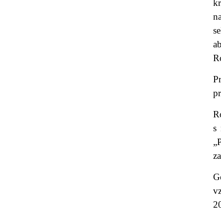
k
n
s
a
Ro
P
p
R
s
„
z
G
v
2