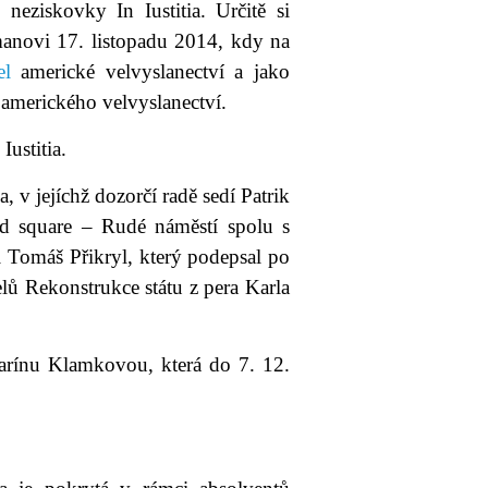
neziskovky In Iustitia. Určitě si
manovi 17. listopadu 2014, kdy na
el
americké velvyslanectví a jako
 amerického velvyslanectví.
ustitia.
ia, v jejíchž dozorčí radě sedí Patrik
d square – Rudé náměstí spolu s
 Tomáš Přikryl, který podepsal po
ů Rekonstrukce státu z pera Karla
rínu Klamkovou, která do 7. 12.