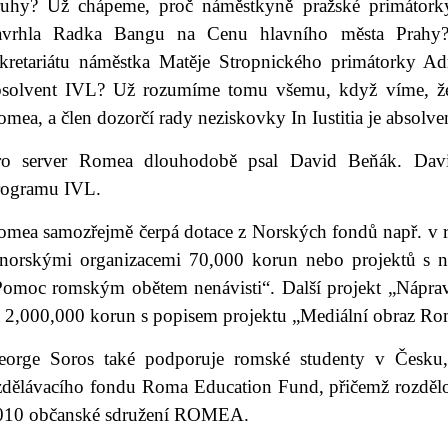
ruhy? Už chápeme, proč náměstkyně pražské primátorky
avrhla Radka Bangu na Cenu hlavního města Prahy
ekretariátu náměstka Matěje Stropnického primátorky Ad
bsolvent IVL? Už rozumíme tomu všemu, když víme, že 
mea, a člen dozorčí rady neziskovky In Iustitia je absol
ro server Romea dlouhodobě psal David Beňák. Davi
rogramu IVL.
omea samozřejmě čerpá dotace z Norských fondů např. v r
 norskými organizacemi 70,000 korun nebo projektů s
Pomoc romským obětem nenávisti“. Další projekt „Nápra
a 2,000,000 korun s popisem projektu „Mediální obraz Rom
eorge Soros také podporuje romské studenty v Česku,
zdělávacího fondu Roma Education Fund, přičemž rozdělo
010 občanské sdružení ROMEA.