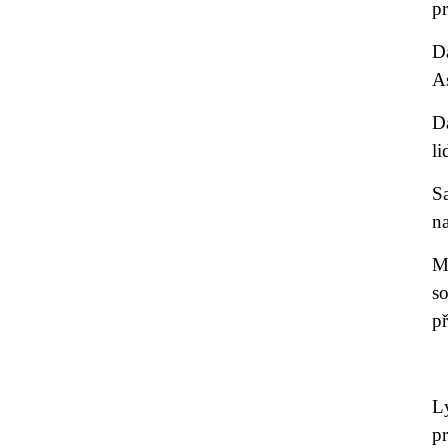
pr
D
As
D
li
S
n
M
s
př
L
p