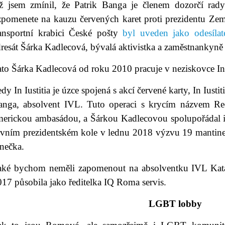
ž jsem zmínil, že Patrik Banga je členem dozorčí rady 
zpomenete na kauzu červených karet proti prezidentu Ze
ransportní krabici České pošty
byl uveden jako odesílat
resát Šárka Kadlecová, bývalá aktivistka a zaměstnankyně
to Šárka Kadlecová od roku 2010 pracuje v neziskovce In I
dy In Iustitia je úzce spojená s akcí červené karty, In Iustit
anga, absolvent IVL. Tuto operaci s krycím názvem Re
merickou ambasádou, a Šárkou Kadlecovou spolupořádal i
rvním prezidentském kole v lednu 2018 výzvu 19 mantinel
nečka.
aké bychom neměli zapomenout na absolventku IVL Kata
17 působila jako ředitelka IQ Roma servis.
LGBT lobby