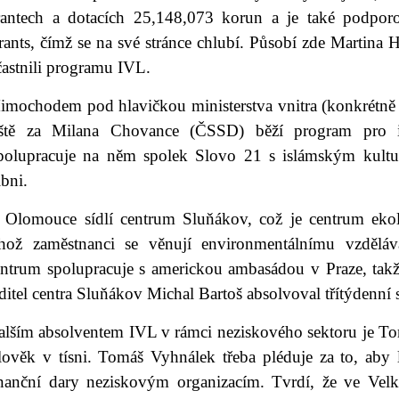
rantech a dotacích 25,148,073 korun a je také podpo
ants, čímž se na své stránce chlubí. Působí zde Martina 
častnili programu IVL.
imochodem pod hlavičkou ministerstva vnitra (konkrétně a
eště za Milana Chovance (ČSSD) běží program pro i
polupracuje na něm spolek Slovo 21 s islámským kultur
bni.
 Olomouce sídlí centrum Sluňákov, což je centrum ekol
ehož zaměstnanci se věnují environmentálnímu vzděláv
entrum spolupracuje s americkou ambasádou v Praze, takž
ditel centra Sluňákov Michal Bartoš absolvoval třítýdenní 
alším absolventem IVL v rámci neziskového sektoru je Tom
lověk v tísni. Tomáš Vyhnálek třeba pléduje za to, aby 
inanční dary neziskovým organizacím. Tvrdí, že ve Velké