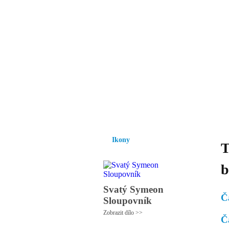
Vzrůst mravnosti a
nezbytnou podmínk
společnosti.
Úvod
Ikony
Hesychasmus
Umění
Ikony
T
b
Svatý Symeon
Č
Sloupovník
Zobrazit dílo >>
Č