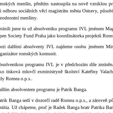
omských menšin, předtím nastoupila na nově vzniklou pr
i odboru sociálních věcí magistrátu města Ostravy, působi
árodnostní menšiny.
mínili jsme tu už absolventku programu IVL jménem Mag
pen Society Fund Praha jako koordinátorka projektů Romsk
ezi dalšími absolventy IVL najdeme osobu jménem Miro
rganizátor romských komunit.
bsolventkou programu IVL je v předchozím díle zmíněná 
ako tisková mluvčí exministryně školství Kateřiny Valac
ady Romea o.p.s..
alším absolventem programu je Patrik Banga.
trik Banga sedí v dozorčí radě Romea o.p.s., a zároveň p
stitia. Už chápeme, proč je Radek Banga bratr Patrika Ba