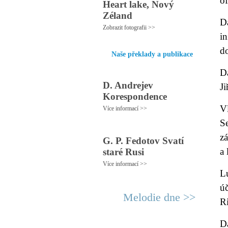
of
Heart lake, Nový
Zéland
D
Zobrazit fotografii >>
i
d
Naše překlady a publikace
D
D. Andrejev
Ji
Korespondence
V
Více informací >>
S
z
G. P. Fedotov Svatí
a 
staré Rusi
Více informací >>
L
ú
Melodie dne >>
Ri
Dá