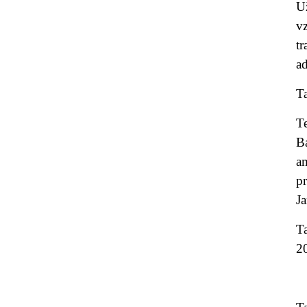
U
v
t
ad
Ta
Te
B
a
p
Ja
T
20