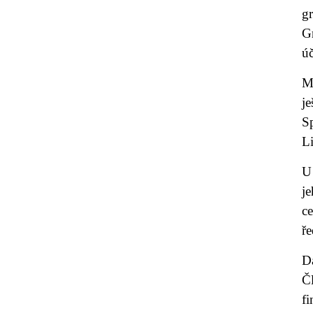
g
Gr
ú
M
j
S
Li
U
j
c
ře
D
Č
f