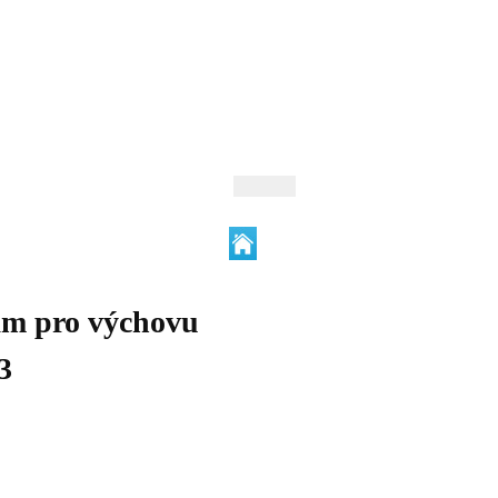
 Andrejev
Fond Daniila Andrejeva
oručujeme
Naše knihovna
am pro výchovu
3