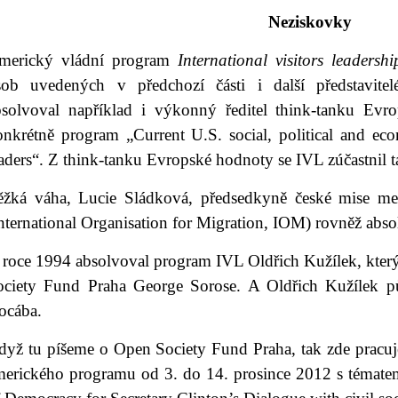
Neziskovky
merický vládní program
International visitors leadershi
sob uvedených v předchozí části i další představite
bsolvoval například i výkonný ředitel think-tanku E
onkrétně program „Current U.S. social, political and e
aders“. Z think-tanku Evropské hodnoty se IVL zúčastnil ta
ěžká váha, Lucie Sládková, předsedkyně české mise mez
nternational Organisation for Migration, IOM) rovněž abs
 roce 1994 absolvoval program IVL Oldřich Kužílek, který
ociety Fund Praha George Sorose. A Oldřich Kužílek pů
ocába.
dyž tu píšeme o Open Society Fund Praha, tak zde pracuje
merického programu od 3. do 14. prosince 2012 s témate