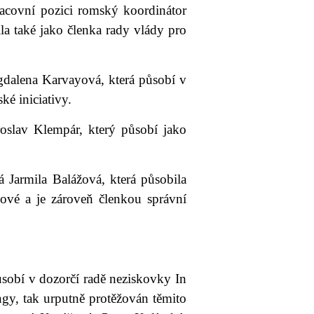
acovní pozici romský koordinátor
la také jako členka rady vlády pro
dalena Karvayová, která působí v
é iniciativy.
slav Klempár, který působí jako
Jarmila Balážová, která působila
hové a je zároveň členkou správní
ůsobí v dozorčí radě neziskovky In
ngy, tak urputně protěžován těmito