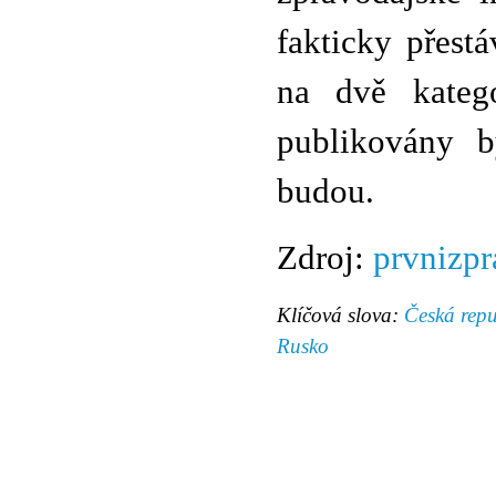
fakticky přestá
na dvě katego
publikovány b
budou.
Zdroj:
prvnizpr
Klíčová slova:
Česká repu
Rusko
© 2011 Rodon.CZ
Hlavní stránka
|
Knihovna
|
Uměn