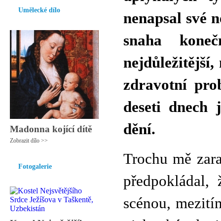
Umělecké dílo
nenapsal své n
snaha koneč
nejdůležitější,
zdravotní pro
deseti dnech 
dění.
Madonna kojící dítě
Zobrazit dílo >>
Trochu mě zaraz
Fotogalerie
předpokládal, 
scénou, mezitím