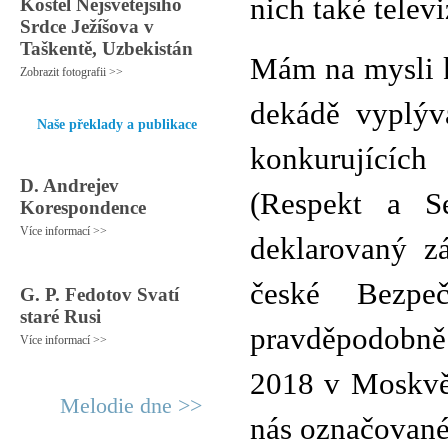
nich také telev
Kostel Nejsvětějšího
Srdce Ježíšova v
Taškentě, Uzbekistán
Mám na mysli k
Zobrazit fotografii >>
dekádě vyplýv
Naše překlady a publikace
konkurujících
D. Andrejev
(Respekt a S
Korespondence
Více informací >>
deklarovaný z
české Bezpeč
G. P. Fedotov Svatí
staré Rusi
pravděpodobně
Více informací >>
2018 v Moskvě 
Melodie dne >>
nás označované