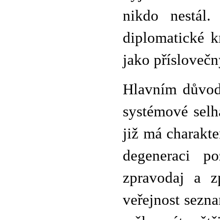
nikdo nestál.
diplomatické k
jako příslovečn
Hlavním důvode
systémové selh
již má charakt
degeneraci p
zpravodaj a z
veřejnost sezna