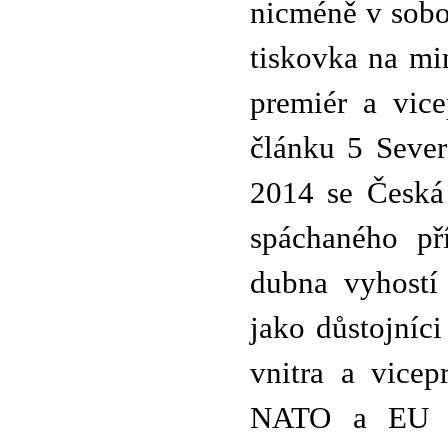
nicméně v sobo
tiskovka na min
premiér a vice
článku 5 Sever
2014 se Česká 
spáchaného pří
dubna vyhostí
jako důstojníci
vnitra a vicep
NATO a EU ná