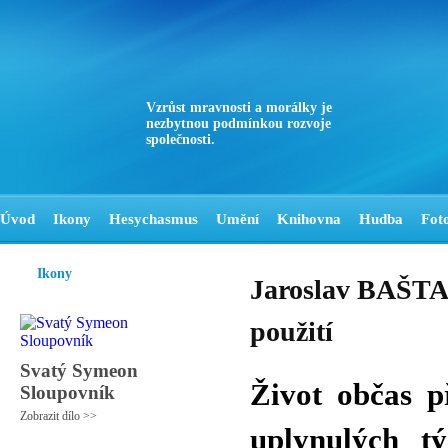
Vzrůst mravnosti a morálky je
nezbytnou podmínkou rozvoje
společnosti.
Úvod
Ikony
Hesychasmus
Umění
Knihovna
Hudba
Fot
Ikony
Jaroslav BAŠTA 
použití
Svatý Symeon
Život občas p
Sloupovník
Zobrazit dílo >>
uplynulých t