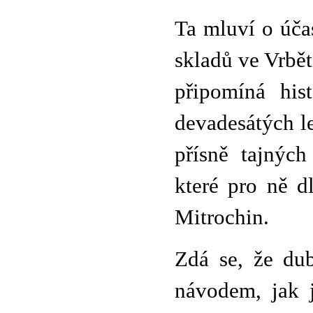
Ta mluví o úč
skladů ve Vrbět
připomíná his
devadesátých l
přísně tajnýc
které pro ně d
Mitrochin.
Zdá se, že du
návodem, jak 