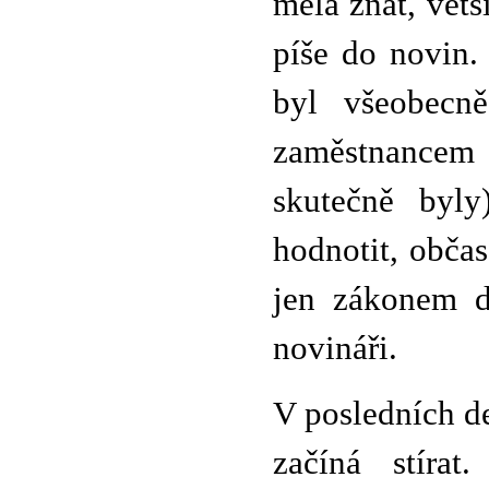
měla znát, větš
píše do novin.
byl všeobecn
zaměstnancem
skutečně byly
hodnotit, občas
jen zákonem d
novináři.
V posledních de
začíná stírat