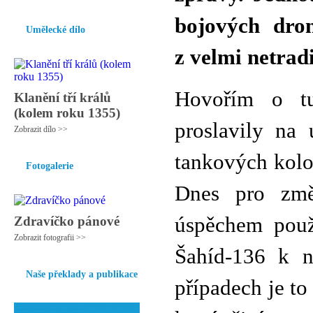
bojových dron
Umělecké dílo
z velmi netrad
Hovořím o tu
Klanění tří králů
(kolem roku 1355)
proslavily na 
Zobrazit dílo >>
tankových kolo
Fotogalerie
Dnes pro zm
úspěchem použ
Zdravíčko pánové
Zobrazit fotografii >>
Šahíd-136 k ni
Naše překlady a publikace
případech je t