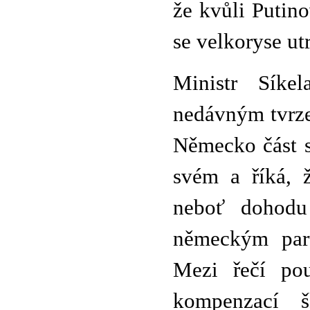
že kvůli Putin
se velkoryse ut
Ministr Síke
nedávným tvrze
Německo část s
svém a říká, 
neboť dohod
německým part
Mezi řečí pou
kompenzací 