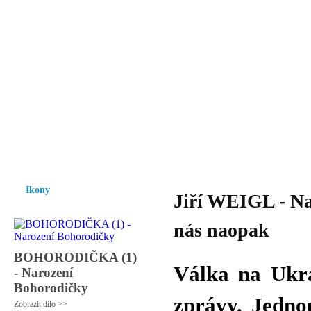
Vzrůst mravnosti a morálky je
nezbytnou podmínkou rozvoje
společnosti.
Úvod
Ikony
Hesychasmus
Umění
Knihovna
Hudba
Fot
Ikony
Jiří WEIGL - Na
nás naopak
BOHORODIČKA (1)
Válka na Ukra
- Narození
Bohorodičky
zprávy. Jedno
Zobrazit dílo >>