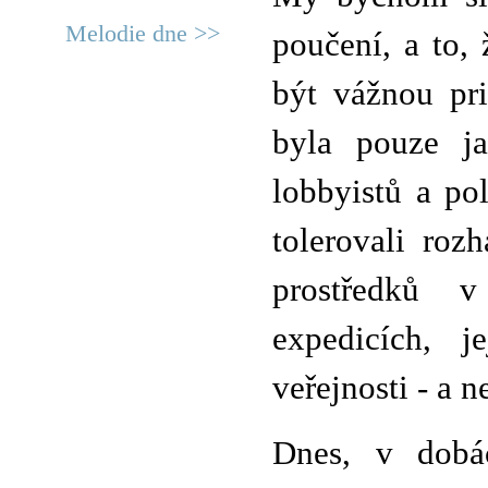
Melodie dne >>
poučení, a to,
být vážnou pri
byla pouze ja
lobbyistů a po
tolerovali roz
prostředků 
expedicích, j
veřejnosti - a n
Dnes, v dobác