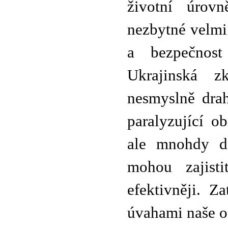
životní úrov
nezbytné velmi
a bezpečnost
Ukrajinská z
nesmyslně drah
paralyzující o
ale mnohdy da
mohou zajist
efektivněji. 
úvahami naše od