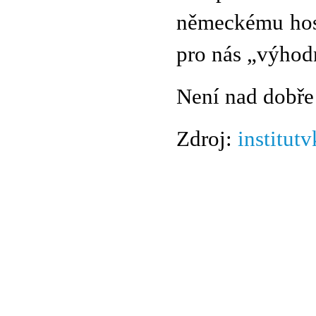
německému hosp
pro nás „výho
Není nad dobře
Zdroj:
institutv
© 2011 Rodon.CZ
Hlavní stránka
|
Knihovna
|
Uměn
Všechna práva vyhrazena
Podmínky užití
|
Mapa stránek
|
Kont