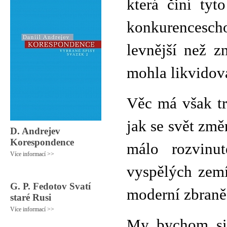
která činí tyt
konkurencescho
levnější než z
mohla likvidov
Věc má však tr
jak se svět zm
D. Andrejev
Korespondence
málo rozvinu
Více informací >>
vyspělých zemí
G. P. Fedotov Svatí
moderní zbraně
staré Rusi
Více informací >>
My bychom si 