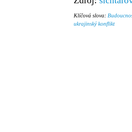
Zdroj:
sichtaro
Klíčová slova:
Budoucnos
ukrajinský konflikt
© 2011 Rodon.CZ
Hlavní stránka
|
Knihovna
|
Uměn
Všechna práva vyhrazena
Podmínky užití
|
Mapa stránek
|
Kont