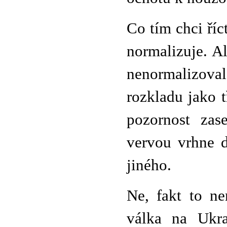
Co tím chci říc
normalizuje. A
nenormalizova
rozkladu jako 
pozornost za
vervou vrhne d
jiného.
Ne, fakt to ne
válka na Ukra