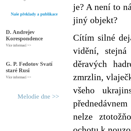
je? A není to n
Naše překlady a publikace
jiný objekt?
D. Andrejev
Cítím silné de
Korespondence
Více informací >>
vidění, stejná
děravých hadr
G. P. Fedotov Svatí
staré Rusi
zmrzlin, vlaječ
Více informací >>
všeho ukrajin
Melodie dne >>
přednedávnem 
nelze ztotožň
ochotu k nouzo