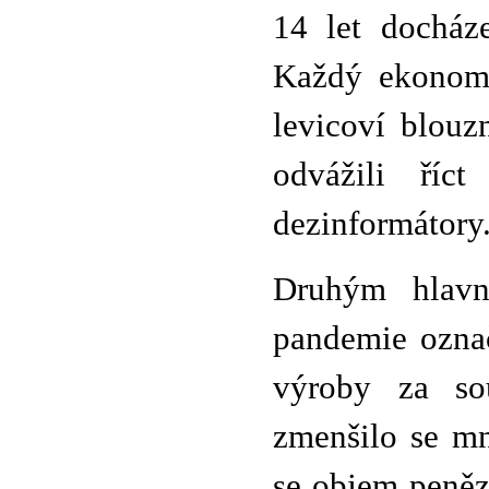
14 let docház
Každý ekonom v
levicoví blouz
odvážili říc
dezinformátory
Druhým hlavn
pandemie ozna
výroby za so
zmenšilo se mno
se objem peněz, 