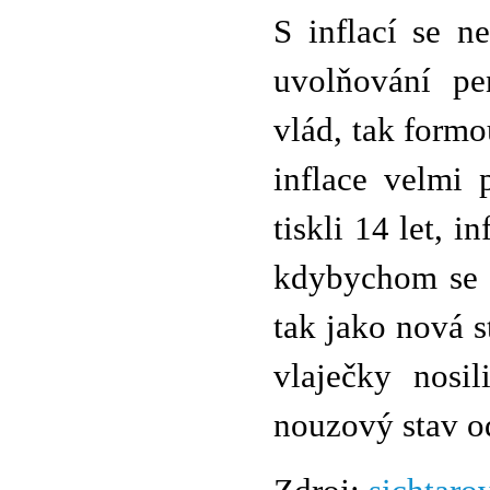
S inflací se n
uvolňování pe
vlád, tak formo
inflace velmi 
tiskli 14 let, i
kdybychom se t
tak jako nová 
vlaječky nosi
nouzový stav o