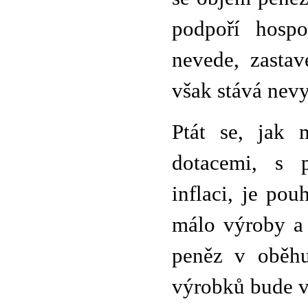
podpoří hospo
nevede, zastav
však stává nev
Ptát se, jak 
dotacemi, s p
inflaci, je po
málo výroby a
peněz v oběhu
výrobků bude v