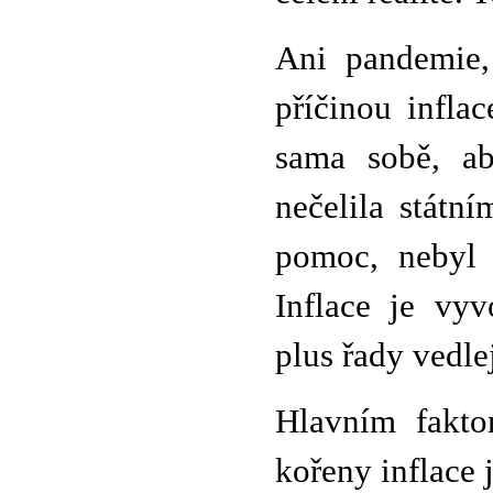
Ani pandemie,
příčinou infl
sama sobě, ab
nečelila státn
pomoc, nebyl 
Inflace je vy
plus řady vedle
Hlavním fakto
kořeny inflace 