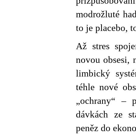
přizpůsobová
modrožluté had
to je placebo, t
Až stres spoje
novou obsesi, 
limbický syst
téhle nové ob
„ochrany“ – 
dávkách ze st
peněz do ekon