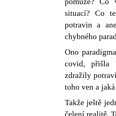
pomůže? Co v
situací? Co t
potravin a an
chybného para
Ono paradigma 
covid, přišla
zdražily potrav
toho ven a jaká
Takže ještě je
čelení realitě. 