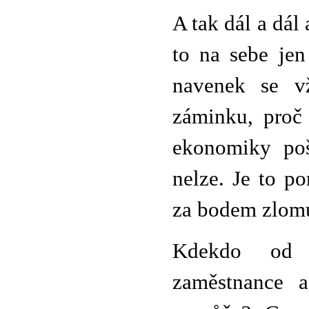
A tak dál a dál
to na sebe jen 
navenek se v
záminku, proč
ekonomiky poš
nelze. Je to p
za bodem zlom
Kdekdo od n
zaměstnance 