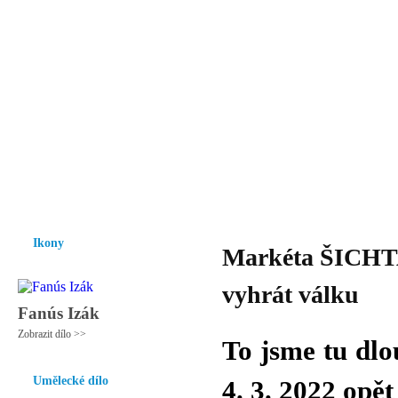
Vzrůst mravnosti a morálky je
nezbytnou podmínkou rozvoje
společnosti.
Úvod
Ikony
Hesychasmus
Umění
Knihovna
Hudba
Fot
Ikony
Markéta ŠICHTA
vyhrát válku
Fanús Izák
Zobrazit dílo >>
To jsme tu dlo
Umělecké dílo
4. 3. 2022 opě