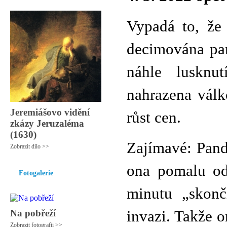
Vypadá to, že
decimována pan
náhle lusknu
nahrazena válk
Jeremiášovo vidění
růst cen.
zkázy Jeruzaléma
(1630)
Zajímavé: Pand
Zobrazit dílo >>
ona pomalu od
Fotogalerie
minutu „skonč
Na pobřeží
invazi. Takže 
Zobrazit fotografii >>