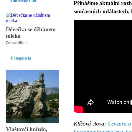
Umělecké dílo
Přinášíme aktuální rozh
současných událostech, 
Děvečka se džbánem
mléka
Zobrazit dílo >>
Fotogalerie
Klíčová slova:
Cenzura a
Vlaštovčí hnízdo,
Sociopatologické jevy
,
So