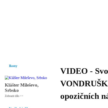
Vzrůst mravnosti a morálky je
nezbytnou podmínkou rozvoje
společnosti.
Úvod
Ikony
Hesychasmus
Umění
Knihovna
Hudba
Fot
Ikony
VIDEO - Svo
VONDRUŠKA -
Klášter Mileševo,
Srbsko
opozičních ná
Zobrazit dílo >>