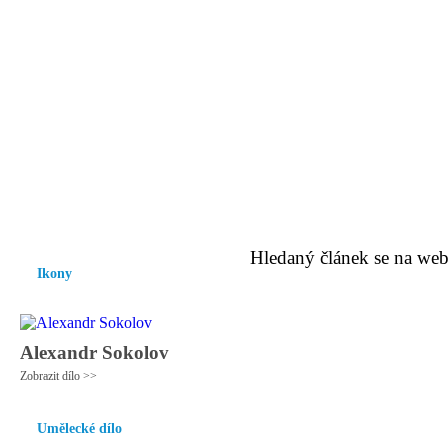
Vzrůst mravnosti a morálky je
nezbytnou podmínkou rozvoje
společnosti.
Úvod
Ikony
Hesychasmus
Umění
Knihovna
Hudba
Fot
Hledaný článek se na web
Ikony
Alexandr Sokolov
Zobrazit dílo >>
Umělecké dílo