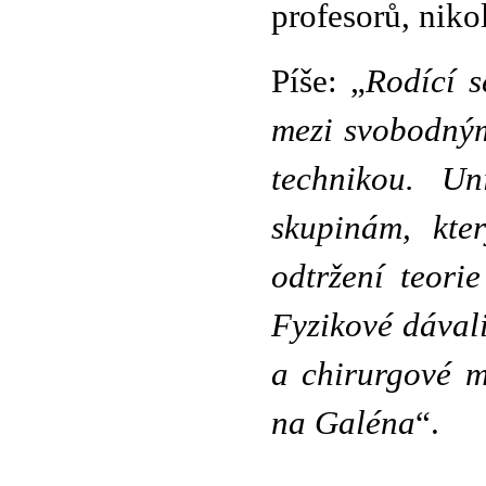
profesorů, niko
Píše: „
Rodící s
mezi svobodný
technikou. Uni
skupinám, kte
odtržení teori
Fyzikové dávali
a chirurgové m
na Galéna
“.