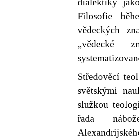
dialektiky ja
Filosofie bě
vědeckých zna
„vědecké zn
systematizovan
Středověcí teol
světskými nauk
služkou teologi
řada nábož
Alexandrijskéh