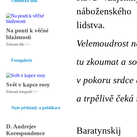
Umělecké dílo
náboženského
lidstva.
Na pouti k věčné
blaženosti
Velemoudrost n
Zobrazit dílo >>
tu zkoumat a s
Fotogalerie
v pokoru srdce 
Svět v kapce rosy
Zobrazit fotografii >>
a trpělivě čeká
Naše překlady a publikace
Je
D. Andrejev
Baratynskij
Korespondence