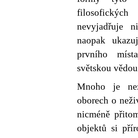
filosofickýc
nevyjadřuje n
naopak ukazuj
prvního mís
světskou vědou
Mnoho je nez
oborech o neživ
nicméně přitom
objektů si pří