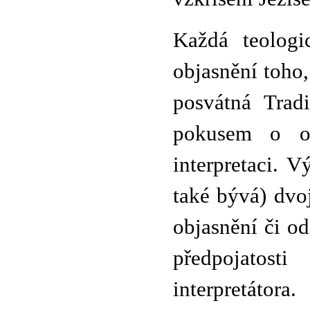
Každá teologi
objasnění toho,
posvátná Trad
pokusem o ob
interpretaci. 
také bývá) dvoj
objasnění či o
předpojatost
interpretátora.