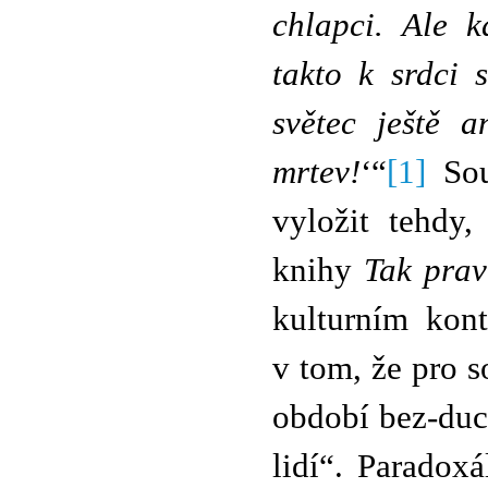
chlapci. Ale k
takto k srdci 
světec ještě a
mrtev!
‘“
[1]
Sou
vyložit tehdy
knihy
Tak prav
kulturním kont
v tom, že pro s
období bez-duc
lidí“. Paradox