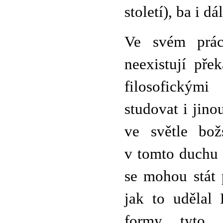
století), ba i d
Ve svém prá
neexistují pře
filosofickými
studovat i jin
ve světle bož
v tomto duchu 
se mohou stát 
jak to udělal
formy tyto 