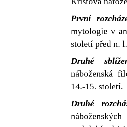
Kristova naroz
První rozcház
mytologie v a
století před n. l.
Druhé sblížen
náboženská fil
14.-15. století.
Druhé rozchá
náboženských 