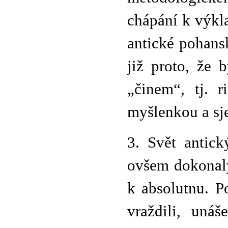
chápání k výkl
antické pohansk
již proto, že 
„činem“, tj. r
myšlenkou a sj
3. Svět antick
ovšem dokonalý
k absolutnu. P
vraždili, unáš