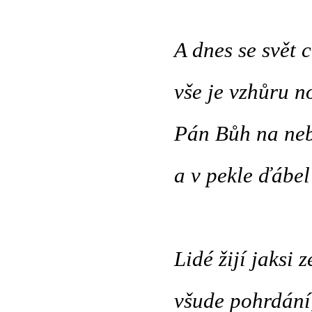
A dnes se svět 
vše je vzhůru n
Pán Bůh na neb
a v pekle ďábel
Lidé žijí jaksi z
všude pohrdání