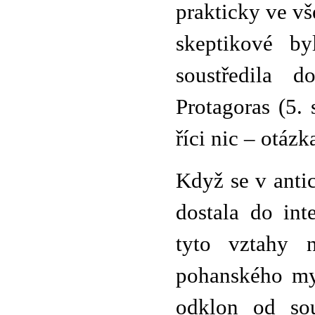
prakticky ve vš
skeptikové by
soustředila d
Protagoras (5. 
říci nic – otázk
Když se v antic
dostala do in
tyto vztahy n
pohanského myš
odklon od sou