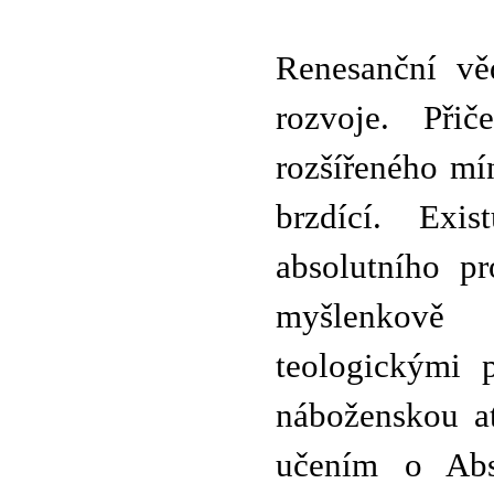
Renesanční věd
rozvoje. Při
rozšířeného mí
brzdící. Exi
absolutního p
myšlenkově
teologickými p
náboženskou at
učením o Abs