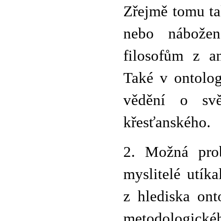
Zřejmě tomu tak
nebo nábožens
filosofům z an
Také v ontolo
vědění o svě
křesťanského.
2. Možná prob
myslitelé utík
z hlediska ont
metodologickéh