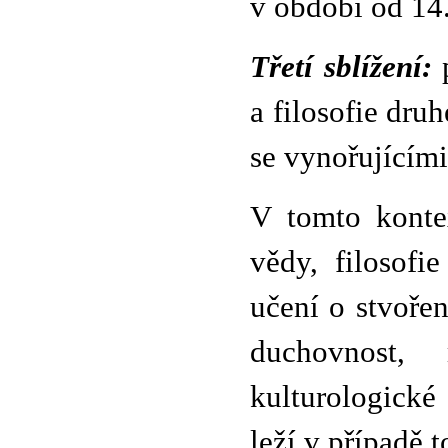
v období od 14.
Třetí sblížení:
p
a filosofie druh
se vynořujícím
V tomto kontex
vědy, filosofi
učení o stvoře
duchovnost,
kulturologické
leží v případě 