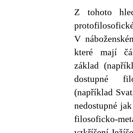
Z tohoto hle
protofilosof
V náboženském
které mají čá
základ (napřík
dostupné fi
(například Svat
nedostupné jak
filosoficko-me
vzkříšení Ježíše