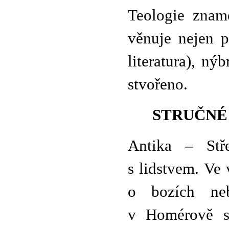
Teologie znam
věnuje nejen p
literatura), n
stvořeno.
STRUČNÉ
Antika – Stře
s lidstvem. Ve
o bozích ne
v Homérově sb