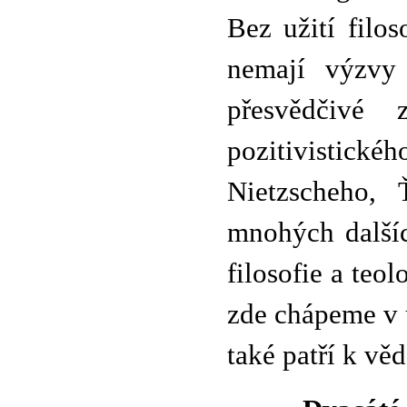
Bez užití filo
nemají výzvy
přesvědčivé 
pozitivistic
Nietzscheho, 
mnohých dalšíc
filosofie a teol
zde chápeme v ú
také patří k vě