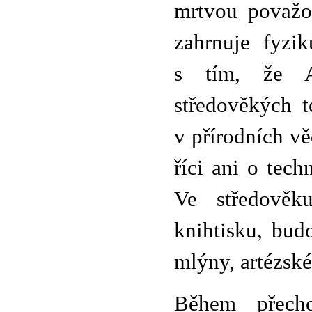
mrtvou považov
zahrnuje fyzik
s tím, že Ar
středověkých t
v přírodních v
říci ani o techn
Ve středověk
knihtisku, bud
mlýny, artézské
Během přech