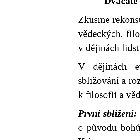
Dvacáté 
Zkusme rekonst
vědeckých, fil
v dějinách lidst
V dějinách ev
sbližování a r
k filosofii a vě
První sblížení:
o původu bohů a