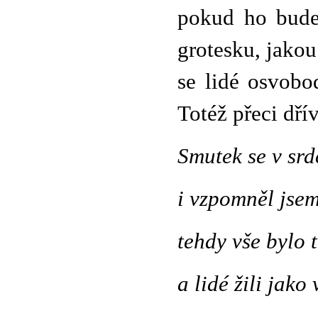
pokud ho budem
grotesku, jakou
se lidé osvobo
Totéž přeci dří
Smutek se v srd
i vzpomněl jse
tehdy vše bylo 
a lidé žili jako