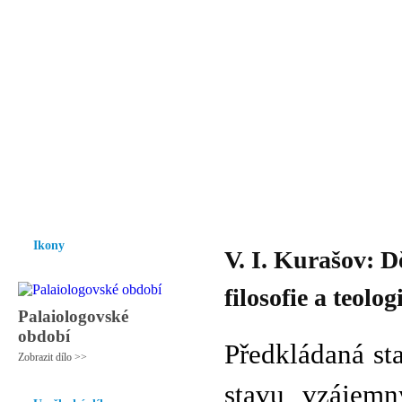
Vzrůst mravnosti a morálky je
nezbytnou podmínkou rozvoje
společnosti.
Úvod
Ikony
Hesychasmus
Umění
Knihovna
Hudba
Fot
Ikony
V. I. Kurašov: D
filosofie a teolog
Palaiologovské
období
Předkládaná st
Zobrazit dílo >>
stavu vzájemn