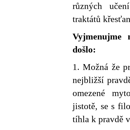
různých učení
traktátů křesťa
Vyjmenujme m
došlo:
1. Možná že pr
nejbližší pravd
omezené myto
jistotě, se s fi
tíhla k pravdě v