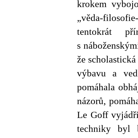
krokem vybojo
„věda-filosofi
tentokrát př
s náboženskými
že scholastická
výbavu a vedl
pomáhala obháj
názorů, pomáha
Le Goff vyjádř
techniky byl