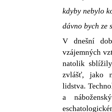
kdyby nebylo k
dávno bych ze 
V dnešní době
vzájemných vzt
natolik sblíži
zvlášť, jako 
lidstva. Techno
a nábožensk
eschatologick