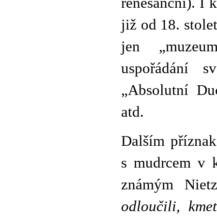
renesanční). I 
již od 18. stol
jen „muzeum
uspořádání s
„Absolutní Du
atd.
Dalším příznak
s mudrcem v 
známým Nietz
odloučili, kme