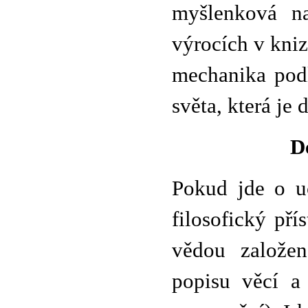
myšlenková na
výrocích v kni
mechanika podl
světa, která je
D
Pokud jde o u
filosofický pří
vědou založe
popisu věcí a