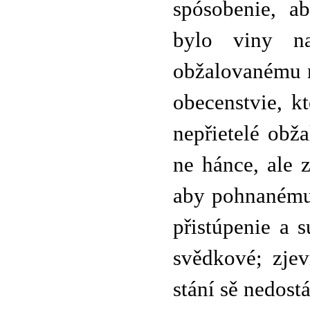
spósobenie, a
bylo viny na
obžalovanému n
obecenstvie, kt
nepřietelé obž
ne hánce, ale 
aby pohnanému 
přistúpenie a 
svědkové; zjev
stání sě nedos