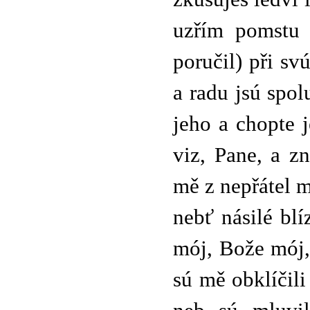
uzřím pomstu 
poručil) při sv
a radu jsú spol
jeho a chopte 
viz, Pane, a z
mě z nepřátel 
nebť násilé bl
mój, Bože mój,
sú mě obklíčil