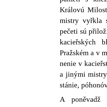
Královú Milos
mistry vyřkla 
pečeti sú přilož
kacieřských 
Pražském a v m
nenie v kacieř
a jinými mistr
stánie, póhonóv 
A poněvadž v