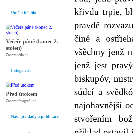
křivdu trpie, b
Umělecké dílo
pravdě rozvazu
čině a ostřieh
Večeře páně (konec 2.
století)
všěchny jenž ne
Zobrazit dílo >>
jenž jest prav
Fotogalerie
biskupóv, mist
súdcí a svědkó
Před útokem
Zobrazit fotografii >>
najohavnější o
stvořením bož
Naše překlady a publikace
příklad ostavi