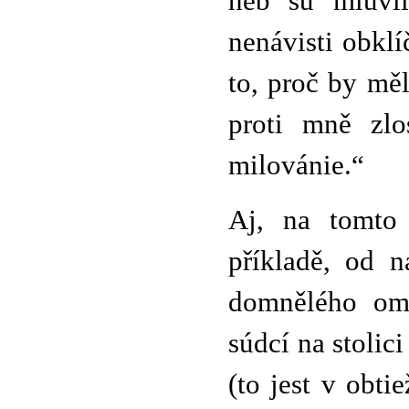
neb sú mluvil
nenávisti obkl
to, proč by měl
proti mně zlo
milovánie.“
Aj, na tomto 
příkladě, od n
domnělého omy
súdcí na stoli
(to jest v obt