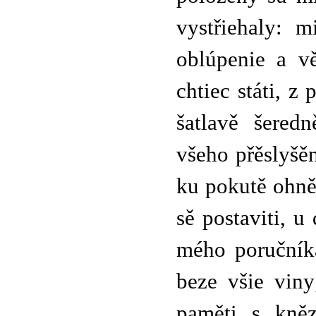
vystřiehaly: m
oblúpenie a vě
chtiec státi, z
šatlavě šered
všeho přěslyšěn
ku pokutě ohně
sě postaviti, u
mého poručníka
beze všie viny
paměti s kně