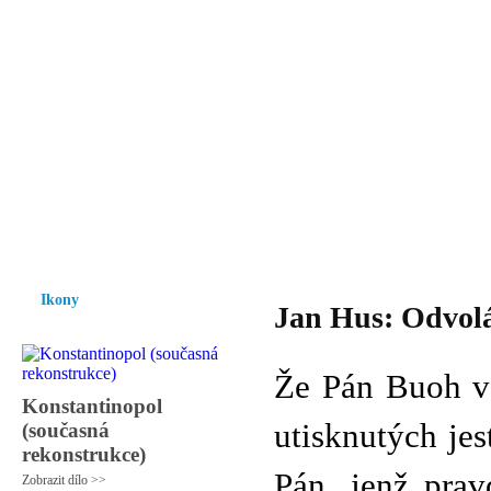
Vzrůst mravnosti a morálky je
nezbytnou podmínkou rozvoje
společnosti.
Úvod
Ikony
Hesychasmus
Umění
Knihovna
Hudba
Fot
Ikony
Jan Hus: Odvolá
Že Pán Buoh vš
Konstantinopol
utisknutých jes
(současná
rekonstrukce)
Pán, jenž prav
Zobrazit dílo >>