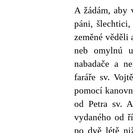
A žádám, aby v
páni, šlechtici,
zeměné věděli 
neb omylnú ut
nabadače a ne
faráře sv. Voj
pomocí kanovni
od Petra sv. A
vydaného od ří
po dvě létě n