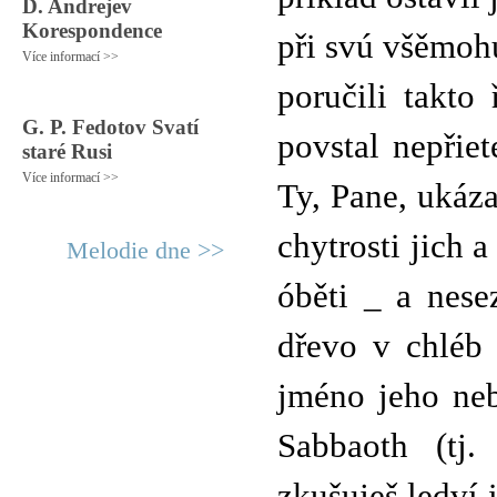
D. Andrejev
Korespondence
při svú všěmoh
Více informací >>
poručili takto
G. P. Fedotov Svatí
povstal nepřie
staré Rusi
Více informací >>
Ty, Pane, ukáza
chytrosti jich 
Melodie dne >>
óběti _ a nese
dřevo v chléb
jméno jeho neb
Sabbaoth (tj.
zkušuješ ledví i