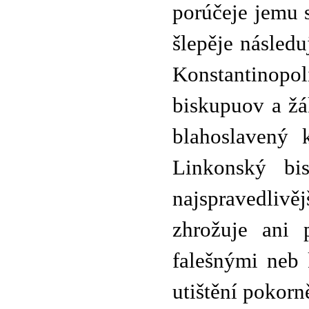
porúčeje jemu s
šlepěje následu
Konstantinopo
biskupuov a žá
blahoslavený 
Linkonský b
najspravedliv
zhrožuje ani 
falešnými neb 
utištění pokorn