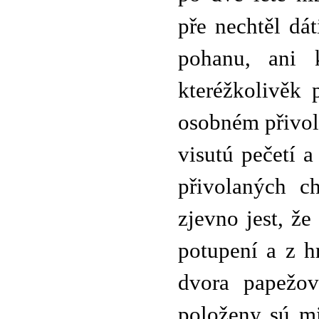
pře nechtěl dá
pohanu, ani k
kteréžkolivěk
osobném přivoli
visutú pečetí 
přivolaných ch
zjevno jest, ž
potupení a z h
dvora papežov
položeny sú mi