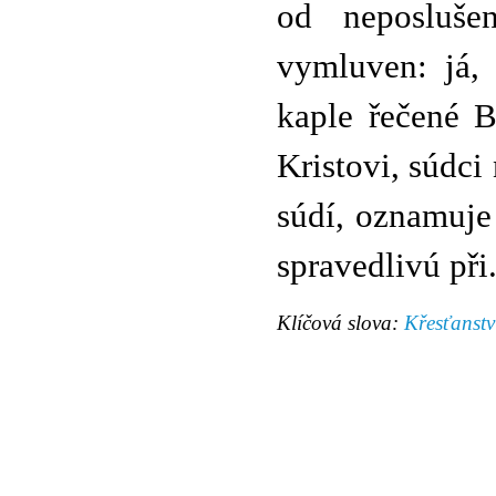
od neposluše
vymluven: já, 
kaple řečené B
Kristovi, súdci
súdí, oznamuje
spravedlivú při
Klíčová slova:
Křesťanstv
© 2011 Rodon.CZ
Hlavní stránka
|
Knihovna
|
Uměn
Všechna práva vyhrazena
Podmínky užití
|
Mapa stránek
|
Kont