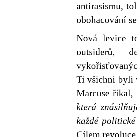
antirasismu, to
obohacování se
Nová levice t
outsiderů, d
vykořisťovanýc
Ti všichni byli
Marcuse říkal, 
která znásilňu
každé politick
Cílem revoluce 