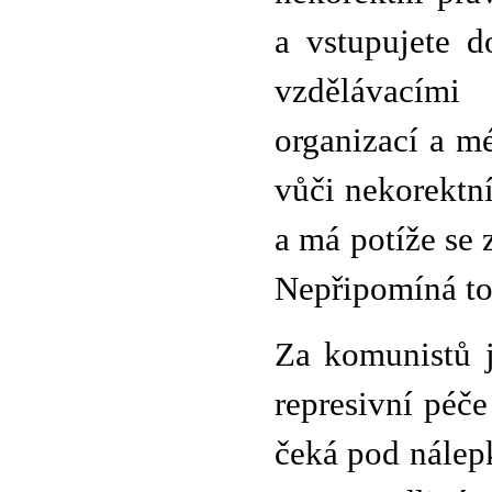
a vstupujete d
vzdělávacími
organizací a m
vůči nekorektn
a má potíže se z
Nepřipomíná to
Za komunistů j
represivní péč
čeká pod nálepk