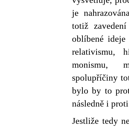
vysvětluje, proč
je nahrazován
totiž zavedení
oblíbené ideje
relativismu, h
monismu, ma
spolupříčiny tot
bylo by to prot
následně i prot
Jestliže tedy 