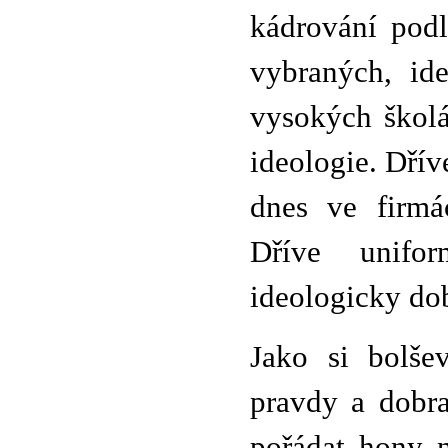
kádrování pod
vybraných, id
vysokých škol
ideologie. Dřív
dnes ve firmá
Dříve unifo
ideologicky do
Jako si bolše
pravdy a dobr
pořádat hony n