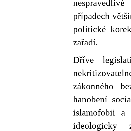
nespravedlivé
případech větš
politické kore
zařadí.
Dříve legisla
nekritizovatel
zákonného bez
hanobení socia
islamofobii 
ideologicky 