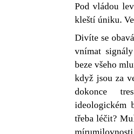
Pod vládou lev
kleští úniku. V
Divíte se obav
vnímat signál
beze všeho mluv
když jsou za v
dokonce tre
ideologickém b
třeba léčit? Mu
mírumilovnost