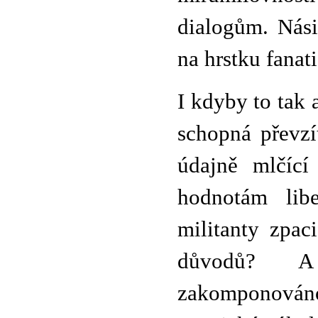
dialogům. Násil
na hrstku fanat
I kdyby to tak 
schopná převzí
údajně mlčící
hodnotám libe
militanty zpac
důvodů? A n
zakomponováno