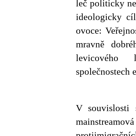
leč politicky n
ideologicky cí
ovoce: Veřejnos
mravně dobré
levicového 
společnostech e
V souvislosti
mainstreamo
protiimigrač