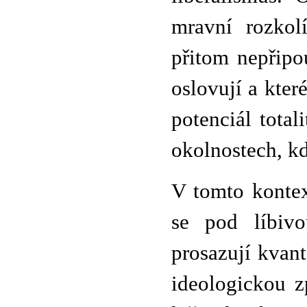
mravní rozkol
přitom nepřipou
oslovují a kte
potenciál tota
okolnostech, kd
V tomto kontex
se pod líbivo
prosazují kvant
ideologickou z