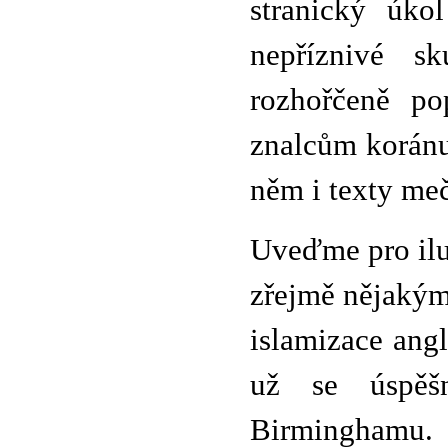
stranický úko
nepříznivé s
rozhořčeně pop
znalcům koránu
něm i texty me
Uveďme pro ilu
zřejmě nějakým
islamizace ang
už se úspěšn
Birminghamu. 