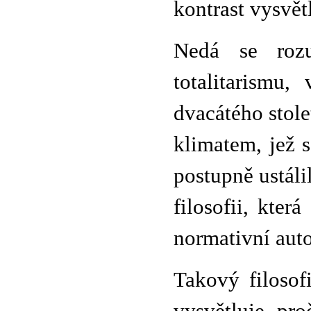
kontrast vysvětl
Nedá se rozu
totalitarismu,
dvacátého stol
klimatem, jež s
postupně ustál
filosofii, kter
normativní aut
Takový filosof