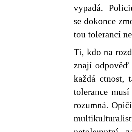
vypadá. Polici
se dokonce zmoh
tou tolerancí n
Ti, kdo na roz
znají odpověď 
každá ctnost, 
tolerance musí
rozumná. Opičí 
multikulturali
netolerantní 