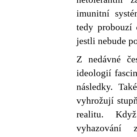
imunitní syst
tedy probouzí 
jestli nebude p
Z nedávné čes
ideologií fasci
následky. Také
vyhrožují stup
realitu. Kdy
vyhazování 