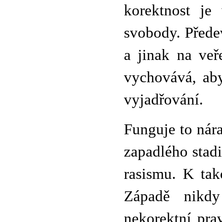
korektnost je
svobody. Přede
a jinak na veř
vychovává, aby
vyjadřování.
Funguje to nár
zapadlého stadi
rasismu. K ta
Západě nikdy
nekorektní pra