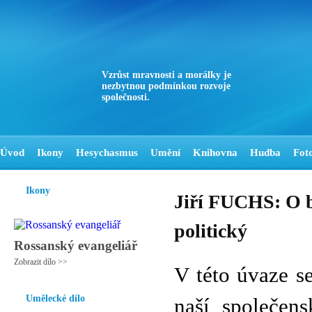
Vzrůst mravnosti a morálky je
nezbytnou podmínkou rozvoje
společnosti.
Úvod
Ikony
Hesychasmus
Umění
Knihovna
Hudba
Fot
Ikony
Jiří FUCHS: O br
politický
Rossanský evangeliář
Zobrazit dílo >>
V této úvaze se
Umělecké dílo
naší společens