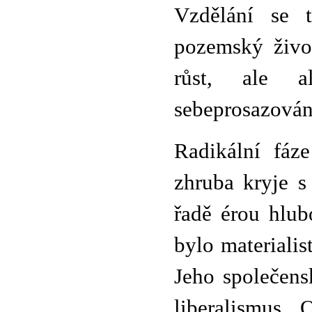
Vzdělání se 
pozemský živo
růst, ale a
sebeprosazován
Radikální fáz
zhruba kryje s
řadě érou hlub
bylo materialis
Jeho společens
liberalismus. 