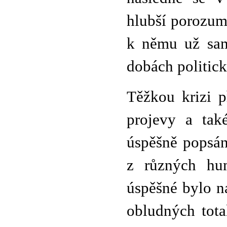
hlubší porozum
k němu už sam
dobách politick
Těžkou krizi př
projevy a také
úspěšně popsán
z různých hum
úspěšné bylo n
obludných tota