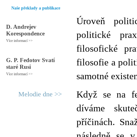
Naše překlady a publikace
Úroveň politi
D. Andrejev
politické pr
Korespondence
Více informací >>
filosofické pr
G. P. Fedotov Svatí
filosofie a poli
staré Rusi
samotné existenc
Více informací >>
Když se na fe
Melodie dne >>
díváme skute
příčinách. Sna
následně se v