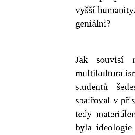
vyšší humanity.
geniální?
Jak souvisí r
multikultural
studentů šede
spatřoval v při
tedy materiále
byla ideologie