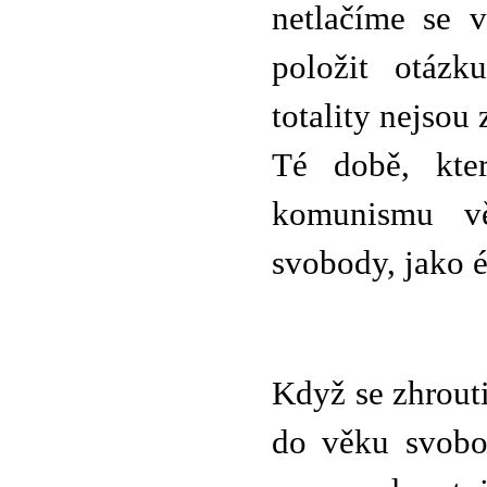
netlačíme se 
položit otázku
totality nejsou
Té době, kte
komunismu vě
svobody, jako é
Když se zhrout
do věku svobod