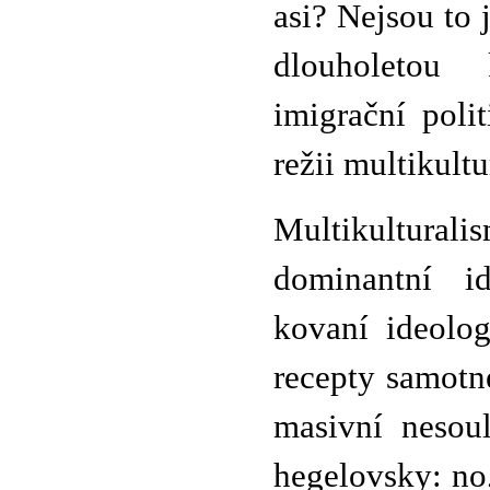
asi? Nejsou to 
dlouholetou 
imigrační poli
režii multikultu
Multikultura
dominantní id
kovaní ideolog
recepty samotn
masivní nesoul
hegelovsky: no,