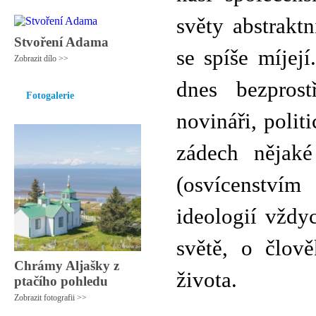
světy abstraktn
Stvoření Adama
se spíše míjej
Zobrazit dílo >>
dnes bezprost
Fotogalerie
novináři, polit
zádech nějaké
(osvícenstvím
ideologií vždyc
světě, o člov
Chrámy Aljašky z
života.
ptačího pohledu
Zobrazit fotografii >>