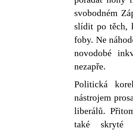
svobodném Zápa
slídit po těch,
foby. Ne náhodo
novodobé inkv
nezapře.
Politická kor
nástrojem pros
liberálů. Přit
také skryté f