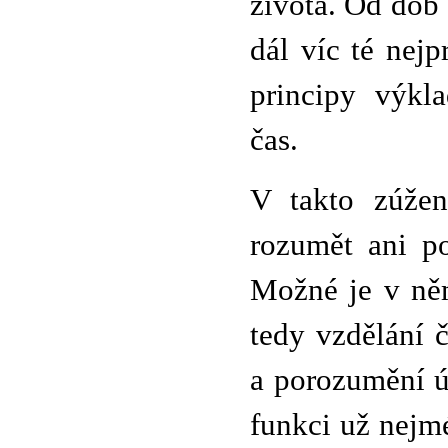
života. Od dob 
dál víc té nejp
principy výkla
čas.
V takto zúže
rozumět ani po
Možné je v něm
tedy vzdělání 
a porozumění ú
funkci už nejm