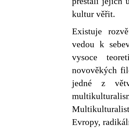
přestali jejic
kultur věřit.
Existuje rozv
vedou k sebev
vysoce teore
novověkých fil
jedné z větv
multikultural
Multikulturali
Evropy, radikál