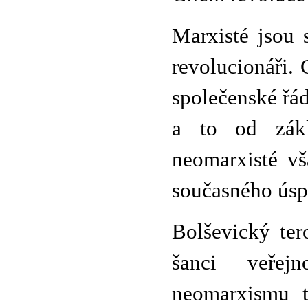
Marxisté jsou 
revolucionáři.
společenské řá
a to od zákla
neomarxisté vš
současného ús
Bolševický ter
šanci veřejn
neomarxismu t