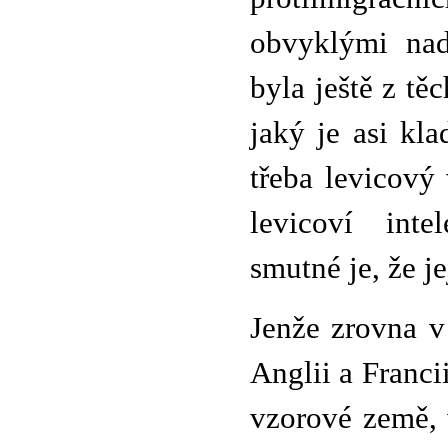
obvyklými nad
byla ještě z t
jaký je asi kl
třeba levicový
levicoví inte
smutné je, že j
Jenže zrovna v
Anglii a Francii
vzorové země, 