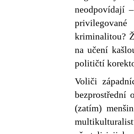
neodpovídají –
privilegované
kriminalitou? Ž
na učení kašlo
političtí korek
Voliči západní
bezprostřední 
(zatím) menšin
multikulturalis