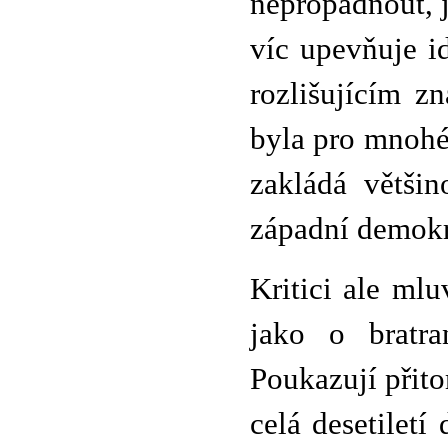
nepropadnout, j
víc upevňuje i
rozlišujícím 
byla pro mnohé
zakládá větši
západní demokra
Kritici ale ml
jako o bratra
Poukazují přito
celá desetiletí