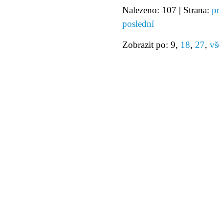
Nalezeno: 107 | Strana:
p
poslední
Zobrazit po: 9,
18
,
27
,
vš
© 2011 Rodon.CZ
Hlavní stránka
|
Knihovna
|
Uměn
Všechna práva vyhrazena
Podmínky užití
|
Mapa stránek
|
Kont