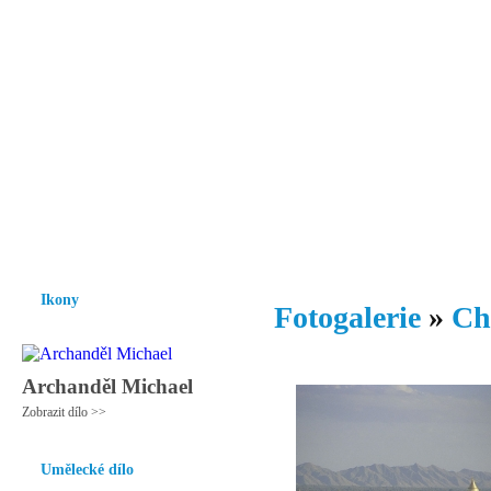
Vzrůst mravnosti a morálky je
nezbytnou podmínkou rozvoje
společnosti.
Úvod
Ikony
Hesychasmus
Umění
Knihovna
Hudba
Fot
Ikony
Fotogalerie
»
Ch
Archanděl Michael
Zobrazit dílo >>
Umělecké dílo