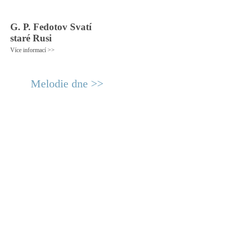
G. P. Fedotov Svatí
staré Rusi
Více informací >>
Melodie dne >>
© 2011 Rodon.CZ
Hlavní stránka
|
Knihovna
|
Uměn
Všechna práva vyhrazena
Podmínky užití
|
Mapa stránek
|
Kont