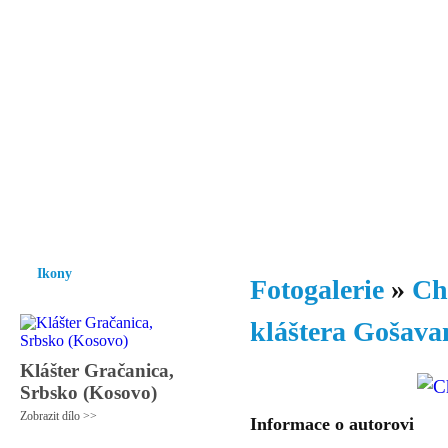
Vzrůst mravnosti a morálky je
nezbytnou podmínkou rozvoje
společnosti.
Úvod
Ikony
Hesychasmus
Umění
Knihovna
Hudba
Fot
Ikony
Fotogalerie
»
Ch
kláštera Gošavan
Klášter Gračanica,
Srbsko (Kosovo)
Zobrazit dílo >>
Informace o autorovi