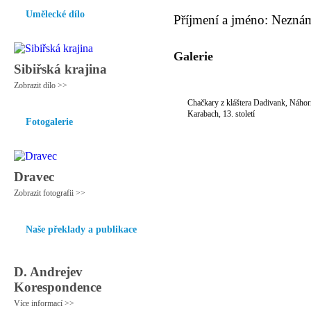
Umělecké dílo
Příjmení a jméno: Nezná
Galerie
Sibiřská krajina
Zobrazit dílo >>
Chačkary z kláštera Dadivank, Náhor
Karabach, 13. století
Fotogalerie
Dravec
Zobrazit fotografii >>
Naše překlady a publikace
D. Andrejev
Korespondence
Více informací >>