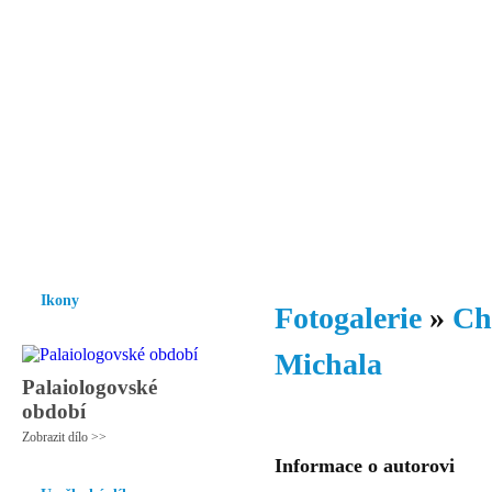
Vzrůst mravnosti a morálky je
nezbytnou podmínkou rozvoje
společnosti.
Úvod
Ikony
Hesychasmus
Umění
Knihovna
Hudba
Fot
Ikony
Fotogalerie
»
Ch
Michala
Palaiologovské
období
Zobrazit dílo >>
Informace o autorovi