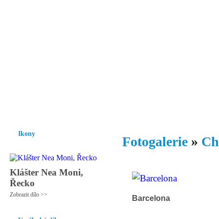
Vzrůst mravnosti a morálky je
nezbytnou podmínkou rozvoje
společnosti.
Úvod
Ikony
Hesychasmus
Umění
Knihovna
Hudba
Fot
Ikony
Fotogalerie
»
Ch
Klášter Nea Moni,
Řecko
Zobrazit dílo >>
Barcelona