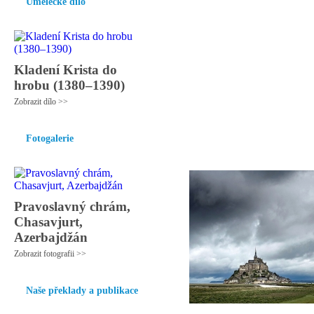
Umělecké dílo
Kladení Krista do
hrobu (1380–1390)
Zobrazit dílo >>
Fotogalerie
Pravoslavný chrám,
Chasavjurt,
Azerbajdžán
Zobrazit fotografii >>
Naše překlady a publikace