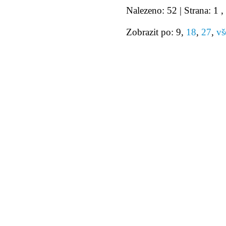
Nalezeno: 52 | Strana: 1 ,
Zobrazit po: 9,
18
,
27
,
vš
© 2011 Rodon.CZ
Hlavní stránka
|
Knihovna
|
Uměn
Všechna práva vyhrazena
Podmínky užití
|
Mapa stránek
|
Kont