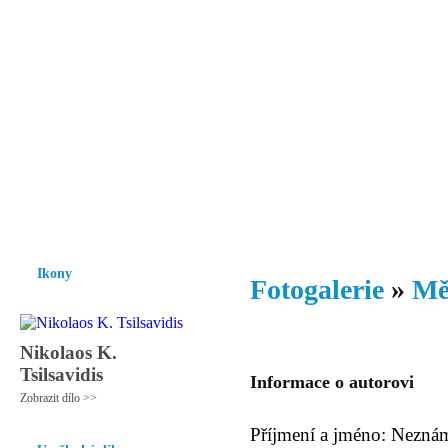
Vzrůst mravnosti a morálky je
nezbytnou podmínkou rozvoje
společnosti.
Úvod
Ikony
Hesychasmus
Umění
Knihovna
Hudba
Fot
Ikony
Fotogalerie
»
Mě
Nikolaos K.
Tsilsavidis
Informace o autorovi
Zobrazit dílo >>
Příjmení a jméno: Nezná