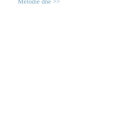
Melodie dne >>
© 2011 Rodon.CZ
Hlavní stránka
|
Knihovna
|
Uměn
Všechna práva vyhrazena
Podmínky užití
|
Mapa stránek
|
Kont