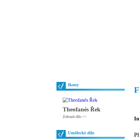
Vzrůst mravnosti a
nezbytnou podmínk
společnosti.
Úvod
Ikony
Hesychasmus
Umění
Ikony
F
Theofanés Řek
Zobrazit dílo >>
I
Umělecké dílo
P