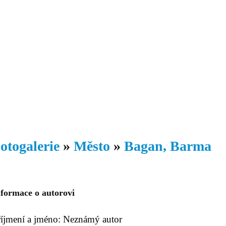
Daniil
 morálky je
ou rozvoje
Knihovna
Hudba
Fotogalerie
Videogalerie
Témata
Dop
otogalerie
»
Město
»
Bagan, Barma
nformace o autorovi
říjmení a jméno: Neznámý autor