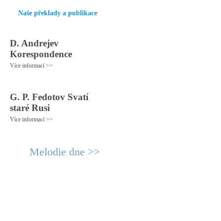
Naše překlady a publikace
D. Andrejev
Korespondence
Více informací >>
G. P. Fedotov Svatí
staré Rusi
Více informací >>
Melodie dne >>
© 2011 Rodon.CZ
Hlavní stránka
|
Knihovna
|
Uměn
Všechna práva vyhrazena
Podmínky užití
|
Mapa stránek
|
Kont