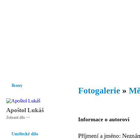
Vzrůst mravnosti a morálky je
nezbytnou podmínkou rozvoje
společnosti.
Úvod
Ikony
Hesychasmus
Umění
Knihovna
Hudba
Fot
Ikony
Fotogalerie
»
Mě
Apoštol Lukáš
Zobrazit dílo >>
Informace o autorovi
Umělecké dílo
Příjmení a jméno: Nezná