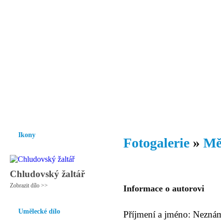
Vzrůst mravnosti a morálky je
nezbytnou podmínkou rozvoje
společnosti.
Úvod
Ikony
Hesychasmus
Umění
Knihovna
Hudba
Fot
Ikony
Fotogalerie
»
Mě
Chludovský žaltář
Zobrazit dílo >>
Informace o autorovi
Umělecké dílo
Příjmení a jméno: Nezná