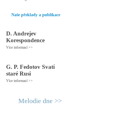
Naše překlady a publikace
D. Andrejev
Korespondence
Více informací >>
G. P. Fedotov Svatí
staré Rusi
Více informací >>
Melodie dne >>
© 2011 Rodon.CZ
Hlavní stránka
|
Knihovna
|
Uměn
Všechna práva vyhrazena
Podmínky užití
|
Mapa stránek
|
Kont