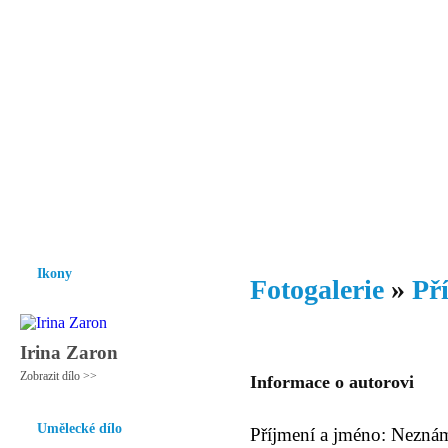
Vzrůst mravnosti a morálky je
nezbytnou podmínkou rozvoje
společnosti.
Úvod
Ikony
Hesychasmus
Umění
Knihovna
Hudba
Fot
Ikony
Fotogalerie
»
Př
Irina Zaron
Zobrazit dílo >>
Informace o autorovi
Umělecké dílo
Příjmení a jméno: Nezná