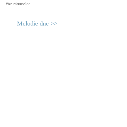
Více informací >>
Melodie dne >>
© 2011 Rodon.CZ
Hlavní stránka
|
Knihovna
|
Uměn
Všechna práva vyhrazena
Podmínky užití
|
Mapa stránek
|
Kont