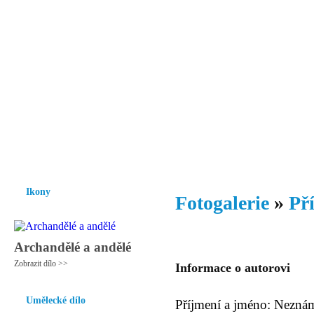
Vzrůst mravnosti a morálky je
nezbytnou podmínkou rozvoje
společnosti.
Úvod
Ikony
Hesychasmus
Umění
Knihovna
Hudba
Fot
Ikony
Fotogalerie
»
Př
Archandělé a andělé
Zobrazit dílo >>
Informace o autorovi
Umělecké dílo
Příjmení a jméno: Nezná