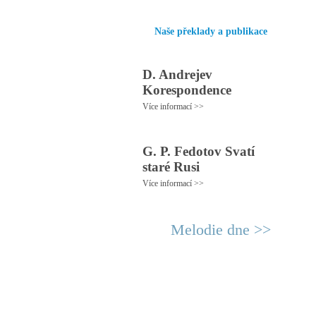
Naše překlady a publikace
D. Andrejev
Korespondence
Více informací >>
G. P. Fedotov Svatí
staré Rusi
Více informací >>
Melodie dne >>
© 2011 Rodon.CZ
Hl
Všechna práva vyhrazena
Pod