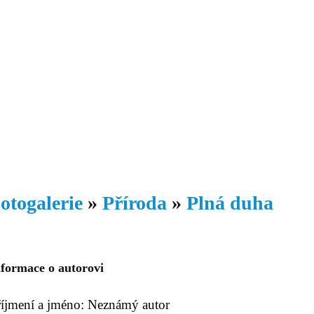
Daniil
 morálky je
ou rozvoje
Knihovna
Hudba
Fotogalerie
Videogalerie
Témata
Dop
otogalerie
»
Příroda
»
Plná duha
nformace o autorovi
říjmení a jméno: Neznámý autor