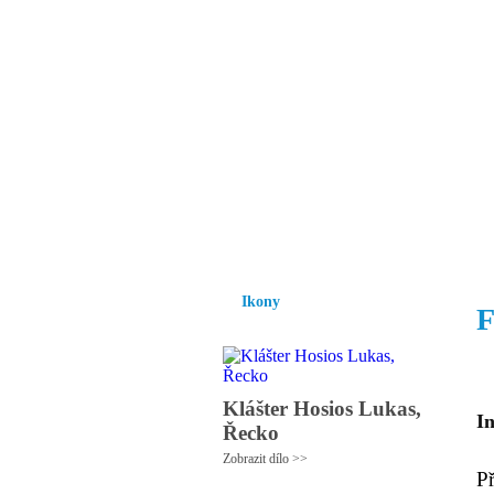
Vzrůst mravnosti a
nezbytnou podmínk
společnosti.
Úvod
Ikony
Hesychasmus
Umění
Ikony
F
Klášter Hosios Lukas,
I
Řecko
Zobrazit dílo >>
P