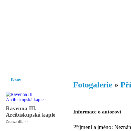
Vzrůst mravnosti a morálky je
nezbytnou podmínkou rozvoje
společnosti.
Úvod
Ikony
Hesychasmus
Umění
Knihovna
Hudba
Fot
Ikony
Fotogalerie
»
Př
Ravenna III. -
Informace o autorovi
Arcibiskupská kaple
Zobrazit dílo >>
Příjmení a jméno: Nezná