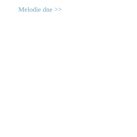
Melodie dne >>
© 2011 Rodon.CZ
Hlavní stránka
|
Knihovna
|
Uměn
Všechna práva vyhrazena
Podmínky užití
|
Mapa stránek
|
Kont