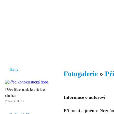
Vzrůst mravnosti a morálky je
nezbytnou podmínkou rozvoje
společnosti.
Úvod
Ikony
Hesychasmus
Umění
Knihovna
Hudba
Fot
Ikony
Fotogalerie
»
Př
Předikonoklastická
doba
Informace o autorovi
Zobrazit dílo >>
Příjmení a jméno: Nezná