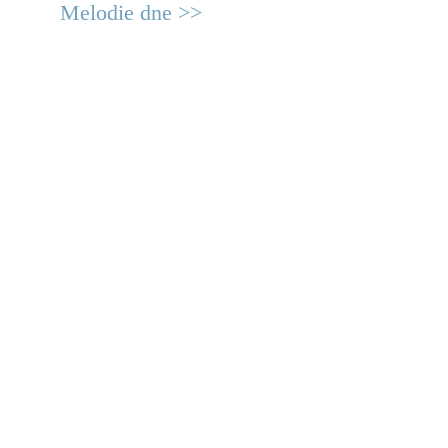
Melodie dne >>
© 2011 Rodon.CZ
Hlavní stránka
|
Knihovna
|
Uměn
Všechna práva vyhrazena
Podmínky užití
|
Mapa stránek
|
Kont