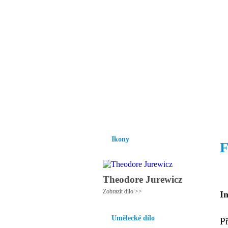
Vzrůst mravnosti a
nezbytnou podmínk
společnosti.
Úvod
Ikony
Hesychasmus
Umění
Ikony
F
Theodore Jurewicz
Zobrazit dílo >>
I
Umělecké dílo
P