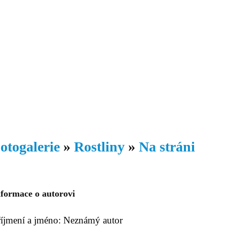
Daniil
 morálky je
ou rozvoje
Knihovna
Hudba
Fotogalerie
Videogalerie
Témata
Dop
otogalerie
»
Rostliny
»
Na stráni
nformace o autorovi
říjmení a jméno: Neznámý autor