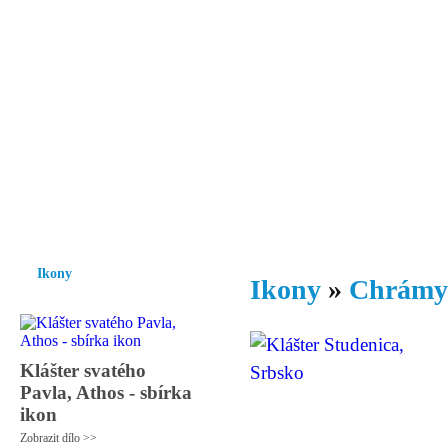
Vzrůst mravnosti a morálky je
nezbytnou podmínkou rozvoje
společnosti.
Úvod
Ikony
Hesychasmus
Umění
Knihovna
Hudba
Fot
Ikony
Ikony
»
Chrámy 
Klášter svatého
Pavla, Athos - sbírka
ikon
Zobrazit dílo >>