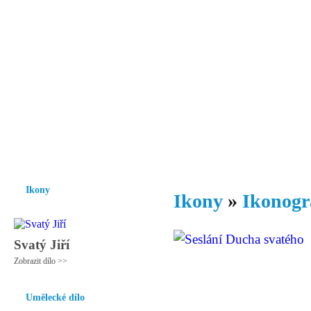
Vzrůst mravnosti a morálky je
nezbytnou podmínkou rozvoje
společnosti.
Úvod
Ikony
Hesychasmus
Umění
Knihovna
Hudba
Fot
Ikony
Ikony
»
Ikonogr
Svatý Jiří
Zobrazit dílo >>
Umělecké dílo