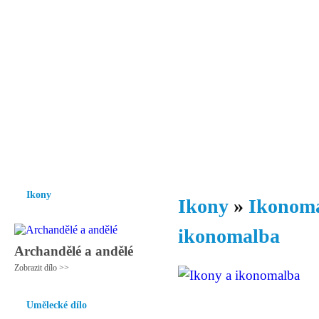
Vzrůst mravnosti a morálky je
nezbytnou podmínkou rozvoje
společnosti.
Úvod
Ikony
Hesychasmus
Umění
Knihovna
Hudba
Fot
Ikony
Ikony
»
Ikonoma
ikonomalba
Archandělé a andělé
Zobrazit dílo >>
Umělecké dílo