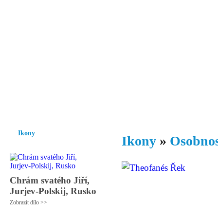
Vzrůst mravnosti a morálky je
nezbytnou podmínkou rozvoje
společnosti.
Úvod
Ikony
Hesychasmus
Umění
Knihovna
Hudba
Fot
Ikony
Ikony
»
Osobnos
Chrám svatého Jiří,
Jurjev-Polskij, Rusko
Zobrazit dílo >>