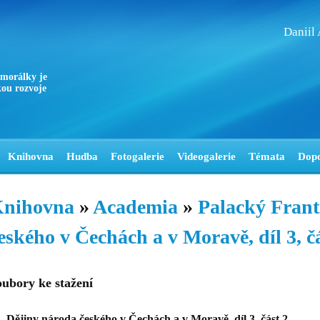
Daniil
 morálky je
ou rozvoje
Knihovna
Hudba
Fotogalerie
Videogalerie
Témata
Dop
nihovna
»
Academia
»
Palacký Fran
eského v Čechách a v Moravě, díl 3, č
oubory ke stažení
Dějiny národa českého v Čechách a v Moravě, díl 3, část 2