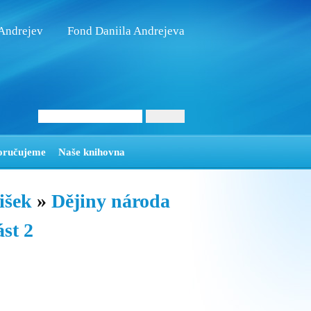
 Andrejev
Fond Daniila Andrejeva
oručujeme
Naše knihovna
tišek
»
Dějiny národa
ást 2