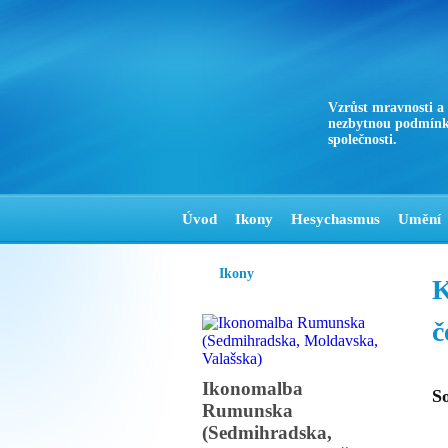
Vzrůst mravnosti a
nezbytnou podmínk
společnosti.
Úvod
Ikony
Hesychasmus
Umění
Ikony
K
č
Ikonomalba
S
Rumunska
(Sedmihradska,