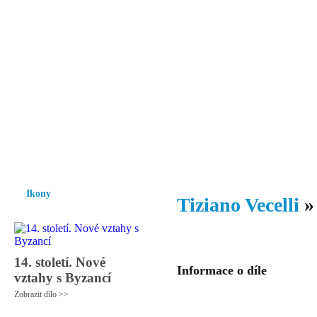
Vzrůst mravnosti a morálky je
nezbytnou podmínkou rozvoje
společnosti.
Úvod
Ikony
Hesychasmus
Umění
Knihovna
Hudba
Fot
Ikony
Tiziano Vecelli
14. století. Nové
Informace o díle
vztahy s Byzancí
Zobrazit dílo >>