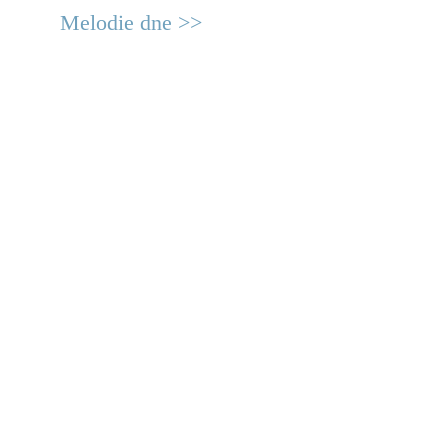
Melodie dne >>
© 2011 Rodon.CZ
Hlavní stránka
|
Knihovna
|
Uměn
Všechna práva vyhrazena
Podmínky užití
|
Mapa stránek
|
Kont