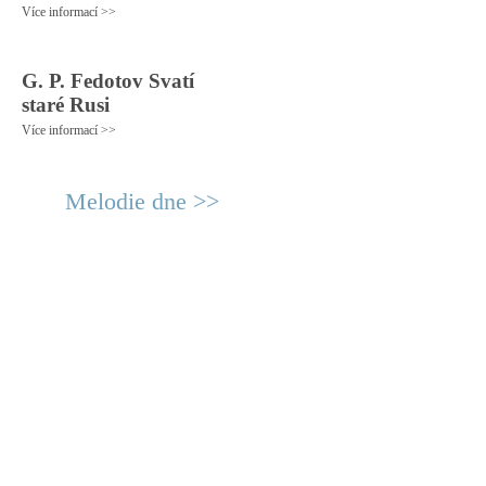
Více informací >>
G. P. Fedotov Svatí
staré Rusi
Více informací >>
Melodie dne >>
© 2011 Rodon.CZ
Hlavní stránka
|
Knihovna
|
Uměn
Všechna práva vyhrazena
Podmínky užití
|
Mapa stránek
|
Kont