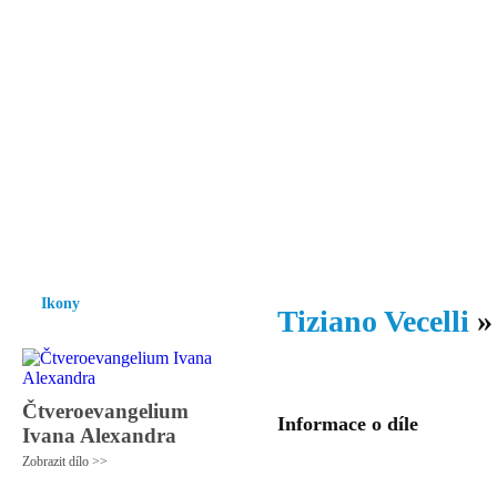
Vzrůst mravnosti a morálky je
nezbytnou podmínkou rozvoje
společnosti.
Úvod
Ikony
Hesychasmus
Umění
Knihovna
Hudba
Fot
Ikony
Tiziano Vecelli
Čtveroevangelium
Informace o díle
Ivana Alexandra
Zobrazit dílo >>