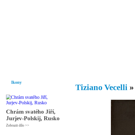
Vzrůst mravnosti a morálky je
nezbytnou podmínkou rozvoje
společnosti.
Úvod
Ikony
Hesychasmus
Umění
Knihovna
Hudba
Fot
Ikony
Tiziano Vecelli
Chrám svatého Jiří,
Jurjev-Polskij, Rusko
Zobrazit dílo >>