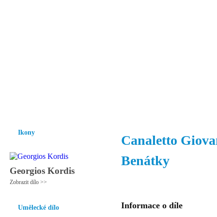
Vzrůst mravnosti a morálky je
nezbytnou podmínkou rozvoje
společnosti.
Úvod
Ikony
Hesychasmus
Umění
Knihovna
Hudba
Fot
Ikony
Canaletto Giova
Benátky
Georgios Kordis
Zobrazit dílo >>
Informace o díle
Umělecké dílo