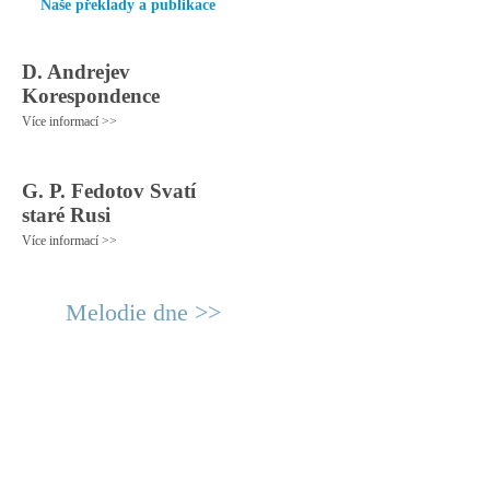
Naše překlady a publikace
D. Andrejev
Korespondence
Více informací >>
G. P. Fedotov Svatí
staré Rusi
Více informací >>
Melodie dne >>
© 2011 Rodon.CZ
Hlavní stránka
|
Knihovna
|
Uměn
Všechna práva vyhrazena
Podmínky užití
|
Mapa stránek
|
Kont