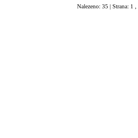
Nalezeno: 35 | Strana: 1 ,
© 2011 Rodon.CZ
Hlavní stránka
|
Knihovna
|
Uměn
Všechna práva vyhrazena
Podmínky užití
|
Mapa stránek
|
Kont