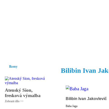
Vzrůst mravnosti a morálky je
nezbytnou podmínkou rozvoje
společnosti.
Úvod
Ikony
Hesychasmus
Umění
Knihovna
Hudba
Fot
Ikony
Bilibin Ivan Jak
Atenský Sion,
fresková výmalba
Bilibin Ivan Jakovlevič
Zobrazit dílo >>
Baba Jaga