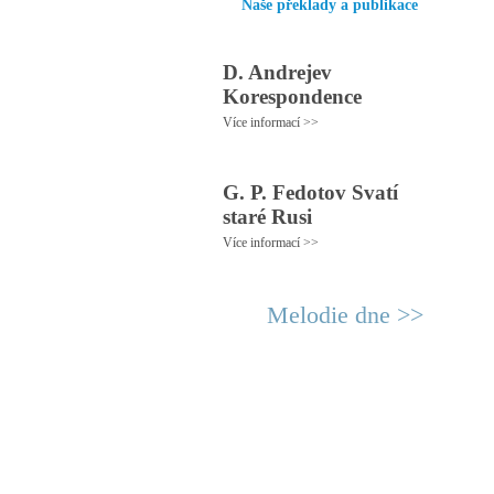
Naše překlady a publikace
D. Andrejev
Korespondence
Více informací >>
G. P. Fedotov Svatí
staré Rusi
Více informací >>
Melodie dne >>