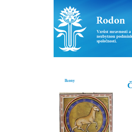
Vzrůst mravnosti a
nezbytnou podmínk
společnosti.
Úvod
Ikony
Hesychasmus
Umění
Ikony
Č