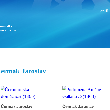
Daniil
 morálky je
ou rozvoje
Knihovna
Hudba
Fotogalerie
Videogalerie
Témata
Dop
ermák Jaroslav
Čermák Jaroslav
Čermák Jaroslav