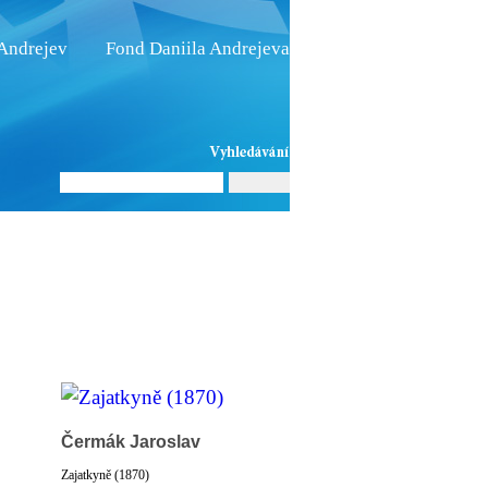
 Andrejev
Fond Daniila Andrejeva
oručujeme
Naše knihovna
Čermák Jaroslav
Zajatkyně (1870)