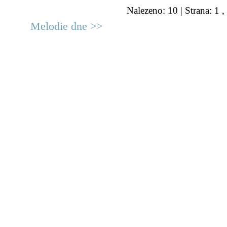
Nalezeno: 10 | Strana: 1 ,
Melodie dne >>
© 2011 Rodon.CZ
Hlavní stránka
|
Knihovna
|
Uměn
Všechna práva vyhrazena
Podmínky užití
|
Mapa stránek
|
Kont