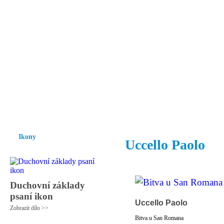
Vzrůst mravnosti a morálky je
nezbytnou podmínkou rozvoje
společnosti.
Úvod
Ikony
Hesychasmus
Umění
Knihovna
Hudba
Fot
Ikony
Uccello Paolo
Duchovní základy
psaní ikon
Uccello Paolo
Zobrazit dílo >>
Bitva u San Romana