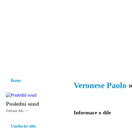
Vzrůst mravnosti a morálky je
nezbytnou podmínkou rozvoje
společnosti.
Úvod
Ikony
Hesychasmus
Umění
Knihovna
Hudba
Fot
Ikony
Veronese Paolo
Poslední soud
Zobrazit dílo >>
Informace o díle
Umělecké dílo