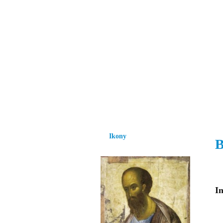
Vzrůst mravnosti a
nezbytnou podmínk
společnosti.
Úvod
Ikony
Hesychasmus
Umění
Ikony
B
In