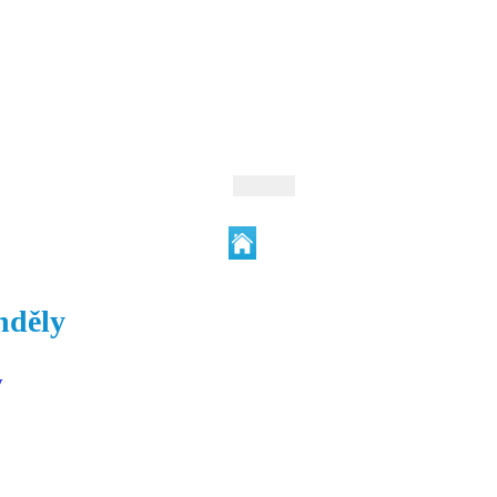
 Andrejev
Fond Daniila Andrejeva
oručujeme
Naše knihovna
nděly