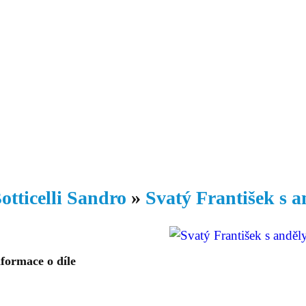
Daniil
 morálky je
ou rozvoje
Knihovna
Hudba
Fotogalerie
Videogalerie
Témata
Dop
otticelli Sandro
»
Svatý František s a
formace o díle