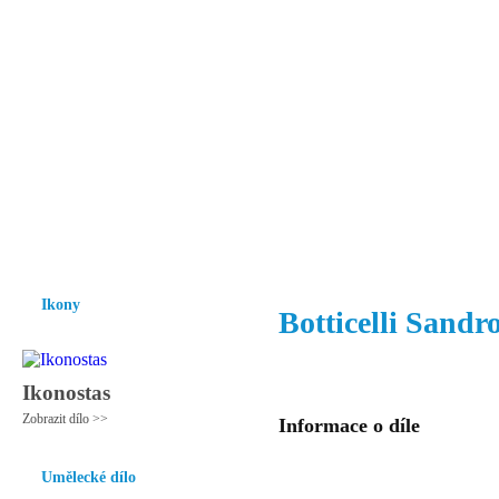
Vzrůst mravnosti a morálky je
nezbytnou podmínkou rozvoje
společnosti.
Úvod
Ikony
Hesychasmus
Umění
Knihovna
Hudba
Fot
Ikony
Botticelli Sandr
Ikonostas
Zobrazit dílo >>
Informace o díle
Umělecké dílo