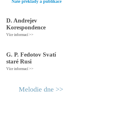
Naše překlady a publikace
D. Andrejev
Korespondence
Více informací >>
G. P. Fedotov Svatí
staré Rusi
Více informací >>
Melodie dne >>
© 2011 Rodon.CZ
Hlavní stránka
|
Knihovna
|
Uměn
Všechna práva vyhrazena
Podmínky užití
|
Mapa stránek
|
Kont