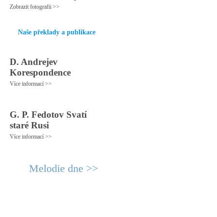
Zobrazit fotografii >>
Naše překlady a publikace
D. Andrejev
Korespondence
Více informací >>
G. P. Fedotov Svatí
staré Rusi
Více informací >>
Melodie dne >>
© 2011 Rodon.CZ
Hlavní stránka
|
Knihovna
|
Uměn