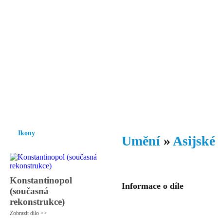
Vzrůst mravnosti a morálky je
nezbytnou podmínkou rozvoje
společnosti.
Úvod
Ikony
Hesychasmus
Umění
Knihovna
Hudba
Fot
Ikony
Umění
»
Asijské
Konstantinopol
Informace o díle
(současná
rekonstrukce)
Zobrazit dílo >>