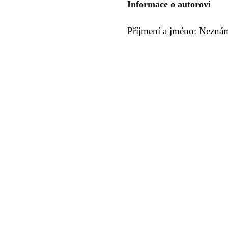
Informace o autorovi
Příjmení a jméno: Nezná
© 2011 Rodon.CZ
Hlavní stránka
|
Knihovna
|
Uměn
Všechna práva vyhrazena
Podmínky užití
|
Mapa stránek
|
Kont