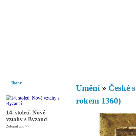
Vzrůst mravnosti a morálky je
nezbytnou podmínkou rozvoje
společnosti.
Úvod
Ikony
Hesychasmus
Umění
Knihovna
Hudba
Fot
Ikony
Umění
»
České s
rokem 1360)
14. století. Nové
vztahy s Byzancí
Zobrazit dílo >>