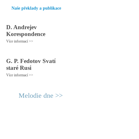
Naše překlady a publikace
D. Andrejev
Korespondence
Více informací >>
G. P. Fedotov Svatí
staré Rusi
Více informací >>
Melodie dne >>
© 2011 Rodon.CZ
Hlavní stránka
|
Knihovna
|
Uměn
Všechna práva vyhrazena
Podmínky užití
|
Mapa stránek
|
Kont