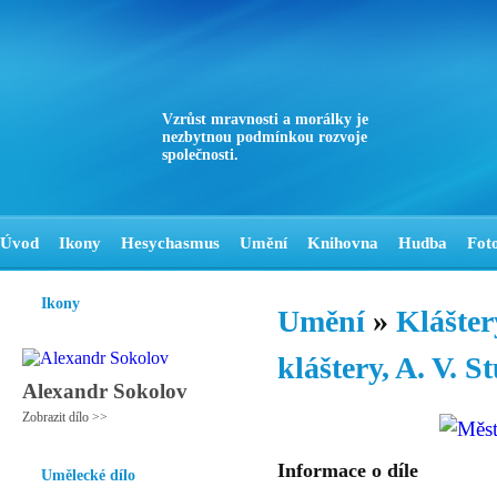
Vzrůst mravnosti a morálky je
nezbytnou podmínkou rozvoje
společnosti.
Úvod
Ikony
Hesychasmus
Umění
Knihovna
Hudba
Fot
Ikony
Umění
»
Klášter
kláštery, A. V. S
Alexandr Sokolov
Zobrazit dílo >>
Informace o díle
Umělecké dílo