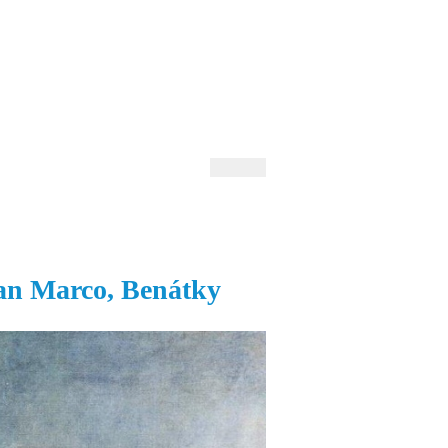
 Andrejev
Fond Daniila Andrejeva
oručujeme
Naše knihovna
an Marco, Benátky