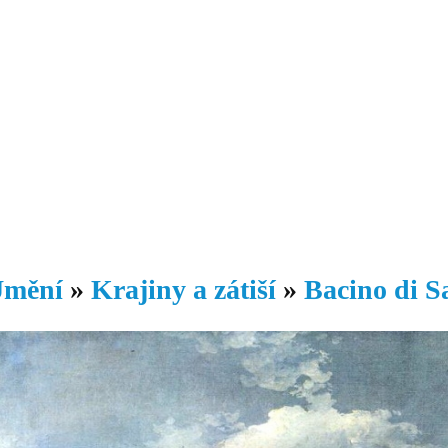
Daniil
 morálky je
ou rozvoje
Knihovna
Hudba
Fotogalerie
Videogalerie
Témata
Dop
mění
»
Krajiny a zátiší
»
Bacino di S