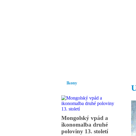
Vzrůst mravnosti a
nezbytnou podmínk
společnosti.
Úvod
Ikony
Hesychasmus
Umění
Ikony
U
Mongolský vpád a
ikonomalba druhé
poloviny 13. století