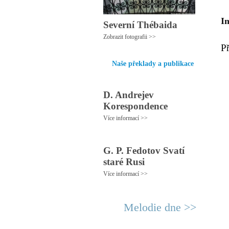
I
Severní Thébaida
Zobrazit fotografii >>
P
Naše překlady a publikace
D. Andrejev
Korespondence
Více informací >>
G. P. Fedotov Svatí
staré Rusi
Více informací >>
Melodie dne >>