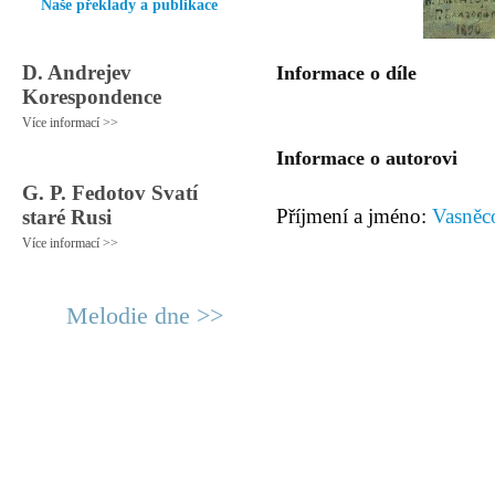
Naše překlady a publikace
D. Andrejev
Informace o díle
Korespondence
Více informací >>
Informace o autorovi
G. P. Fedotov Svatí
Příjmení a jméno:
Vasněco
staré Rusi
Více informací >>
Melodie dne >>
© 2011 Rodon.CZ
Hlavní stránka
|
Knihovna
|
Uměn
Všechna práva vyhrazena
Podmínky užití
|
Mapa stránek
|
Kont