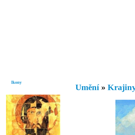
Vzrůst mravnosti a morálky je
nezbytnou podmínkou rozvoje
společnosti.
Úvod
Ikony
Hesychasmus
Umění
Knihovna
Hudba
Fot
Ikony
Umění
»
Krajiny