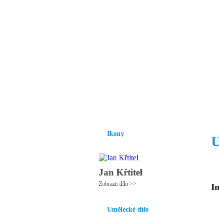
Vzrůst mravnosti a
nezbytnou podmínk
společnosti.
Úvod
Ikony
Hesychasmus
Umění
Ikony
U
Jan Křtitel
Zobrazit dílo >>
In
Umělecké dílo