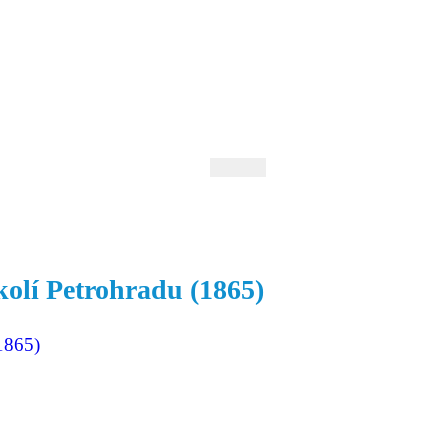
 Andrejev
Fond Daniila Andrejeva
oručujeme
Naše knihovna
kolí Petrohradu (1865)