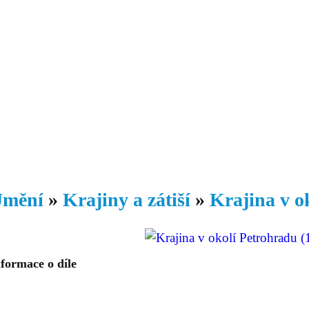
Daniil
 morálky je
ou rozvoje
Knihovna
Hudba
Fotogalerie
Videogalerie
Témata
Dop
mění
»
Krajiny a zátiší
»
Krajina v o
formace o díle