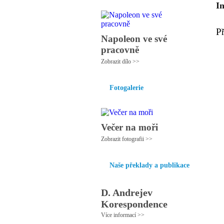
I
P
Napoleon ve své
pracovně
Zobrazit dílo >>
Fotogalerie
Večer na moři
Zobrazit fotografii >>
Naše překlady a publikace
D. Andrejev
Korespondence
Více informací >>