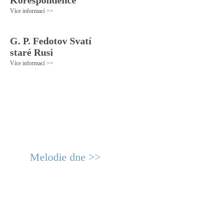
Korespondence
Více informací >>
G. P. Fedotov Svatí
staré Rusi
Více informací >>
Melodie dne >>
© 2011 Rodon.CZ
Hlavní stránka
|
Knihovna
|
Uměn
Všechna práva vyhrazena
Podmínky užití
|
Mapa stránek
|
Kont