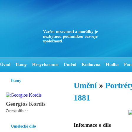
Vzrůst mravnosti a morálky je
nezbytnou podmínkou rozvoje
společnosti.
Úvod
Ikony
Hesychasmus
Umění
Knihovna
Hudba
Fot
Ikony
Umění
»
Portrét
1881
Georgios Kordis
Zobrazit dílo >>
Informace o díle
Umělecké dílo