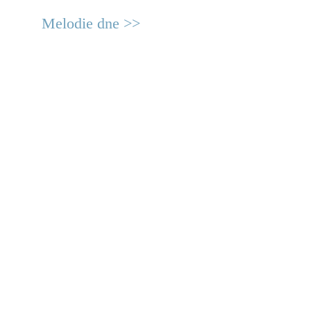
Melodie dne >>
© 2011 Rodon.CZ
Hlavní stránka
|
Knihovna
|
Uměn
Všechna práva vyhrazena
Podmínky užití
|
Mapa stránek
|
Kont