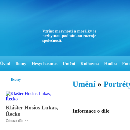
Vzrůst mravnosti a morálky je
nezbytnou podmínkou rozvoje
společnosti.
Úvod
Ikony
Hesychasmus
Umění
Knihovna
Hudba
Fot
Ikony
Umění
»
Portrét
Klášter Hosios Lukas,
Informace o díle
Řecko
Zobrazit dílo >>