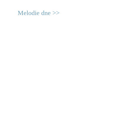
Melodie dne >>
© 2011 Rodon.CZ
Hlavní stránka
|
Knihovna
|
Uměn
Všechna práva vyhrazena
Podmínky užití
|
Mapa stránek
|
Kont