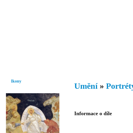
Vzrůst mravnosti a morálky je
nezbytnou podmínkou rozvoje
společnosti.
Úvod
Ikony
Hesychasmus
Umění
Knihovna
Hudba
Fot
Ikony
Umění
»
Portrét
Informace o díle