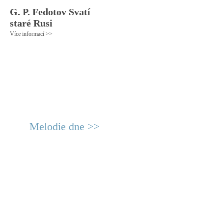
G. P. Fedotov Svatí
staré Rusi
Více informací >>
Melodie dne >>
© 2011 Rodon.CZ
Hlavní stránka
|
Knihovna
|
Uměn
Všechna práva vyhrazena
Podmínky užití
|
Mapa stránek
|
Kont