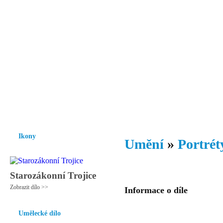
Vzrůst mravnosti a morálky je
nezbytnou podmínkou rozvoje
společnosti.
Úvod
Ikony
Hesychasmus
Umění
Knihovna
Hudba
Fot
Ikony
Umění
»
Portrét
Starozákonní Trojice
Zobrazit dílo >>
Informace o díle
Umělecké dílo