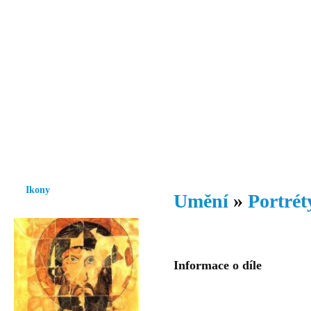
Vzrůst mravnosti a morálky je
nezbytnou podmínkou rozvoje
společnosti.
Úvod
Ikony
Hesychasmus
Umění
Knihovna
Hudba
Fot
Ikony
Umění
»
Portrét
Informace o díle