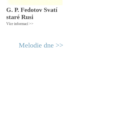
G. P. Fedotov Svatí
staré Rusi
Více informací >>
Melodie dne >>
© 2011 Rodon.CZ
Hlavní stránka
|
Knihovna
|
Uměn
Všechna práva vyhrazena
Podmínky užití
|
Mapa stránek
|
Kont