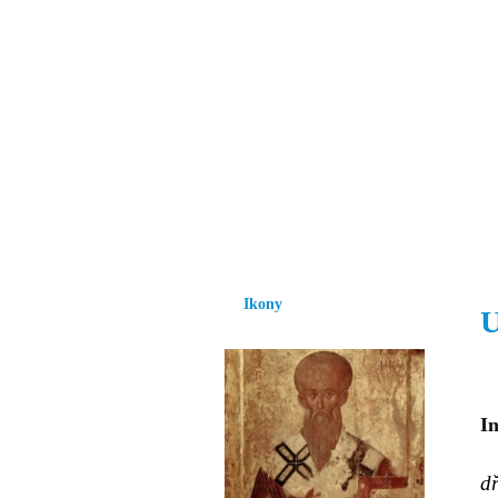
Vzrůst mravnosti a
nezbytnou podmínk
společnosti.
Úvod
Ikony
Hesychasmus
Umění
Ikony
U
In
d