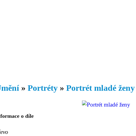
Daniil
 morálky je
ou rozvoje
Knihovna
Hudba
Fotogalerie
Videogalerie
Témata
Dop
mění
»
Portréty
»
Portrét mladé ženy
formace o díle
řevo