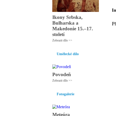
I
Ikony Srbska,
Bulharska a
P
Makedonie 15.–17.
století
Zobrazit dílo >>
Umělecké dílo
Povodeň
Zobrazit dílo >>
Fotogalerie
Meteóra